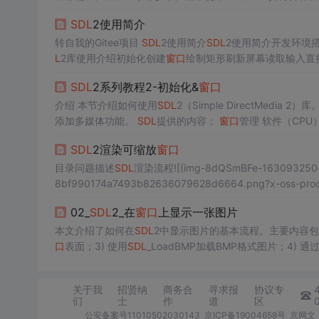
了每个函数的使用方法、参数说明和注意事项，并提供了完
SDL
2使用简介
学者学习
SDL
2图形编程的基础知识。
转自我的Gitee项目
SDL
2使用简介
SDL
2使用简介开发环境搭建Win
L
2库使用介绍初始化创建
窗口
绘制矩形刷新屏幕读取输入直
Visual Studio VS2019+
SDL
2.0环境准备 Code::Blocks Co
SDL
2系列教程2-初始化&
窗口
介绍 本节介绍如何使用
SDL
2（Simple DirectMe
添加多媒体功能。
SDL
提供的内容：
窗口
管理 软件（CPU）和硬件（GPU）渲染2D图形 输入事件系统 时间管理 音频处理 文件IO和库加
载 穿线 用于3D图形的OpenGL API
SDL
有扩展，提供更多功能
SDL
2渲染可缩放
窗口
目录问题描述
SDL
渲染流程![(img-8dQSmBFe-1630932504583)
8bf990174a7493b82636079628d6664.png?x-oss-proc
text_Q1NETiBAVGhhbmtfVF9G,size_20,color_FFFF
02_
SDL
2_在
窗口
上显示一张图片
本文介绍了如何在
SDL
2中显示图片的基本流程。主要内容包括
口
表面；3) 使用
SDL
_LoadBMP加载BMP格式图片；4) 通
ce更新
窗口
显示。文章提供了完整的C语言示例代码，并详
显示的基础教程，为后续更复杂的图像处理奠定基础。
关于我
招贤纳
商务合
寻求报
协议专
们
士
作
道
区
公安备案号11010502030143
京ICP备19004658号
京网文〔