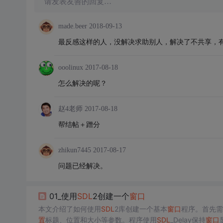
请发表友善的回复…
made.beer
2018-09-13
最反感这样的人，没解决求助别人，解决了不共享，
ooolinux
2017-08-18
怎么解决的呢？
赵4老师
2017-08-18
帮结帖＋蹭分
zhikun7445
2017-08-17
问题已经解决。
01_使用
SDL
2创建一个
窗口
本文介绍了如何使用
SDL
2库创建一个基本
窗口
程序。首先需
置
标题、位置和大小等参数。程序使用
SDL
_Delay保持
窗口