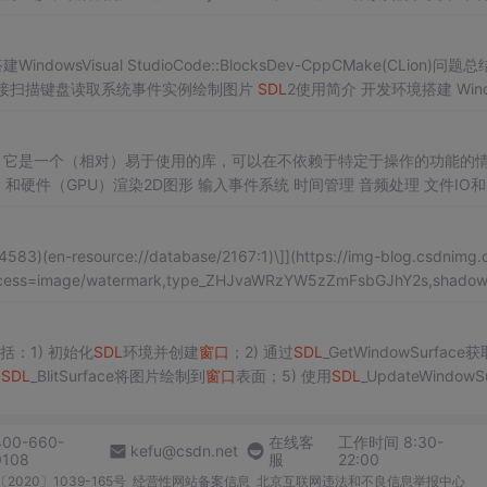
整的C语言示例代码。该教程基于
SDL
2官方文档和C++教程转换而来，适
dowsVisual StudioCode::BlocksDev-CppCMake(CLion)问题总
接扫描键盘读取系统事件实例绘制图片
SDL
2使用简介 开发环境搭建 Wind
de::Blocks如何植入
SDL
2 Dev-Cpp Dev-Cpp开发环境配置
SDL
库 CMak
dia 2）库。它是一个（相对）易于使用的库，可以在不依赖于特定于操作的功能的
 - 网络，更好的音频...
(en-resource://database/2167:1)\]](https://img-blog.csdnimg.
ess=image/watermark,type_ZHJvaWRzYW5zZmFsbGJhY2s,shadow
：1) 初始化
SDL
环境并创建
窗口
；2) 通过
SDL
_GetWindowSurface获
过
SDL
_BlitSurface将图片绘制到
窗口
表面；5) 使用
SDL
_UpdateWindowS
细解析了关键
SDL
函数的作用和使用方法，包括错误处理机制。这是
SDL
400-660-
在线客
工作时间 8:30-
kefu@csdn.net
0108
服
22:00
2020〕1039-165号
经营性网站备案信息
北京互联网违法和不良信息举报中心