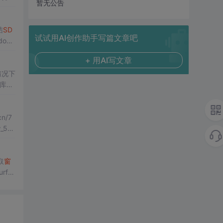
暂无公告
合初
结
SD
试试用AI创作助手写篇文章吧
ows
+ 用AI写文章
情况下
cn/7
_50,
取
窗
urfa
2图形