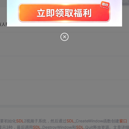
发表回
有人帮你解决一句谢谢都没有。
要初始化
SDL
2视频子系统，然后通过
SDL
_CreateWindow函数创建
窗口
显示3秒，最后调用
SDL
_DestroyWindow和
SDL
_Quit释放资源。文章详