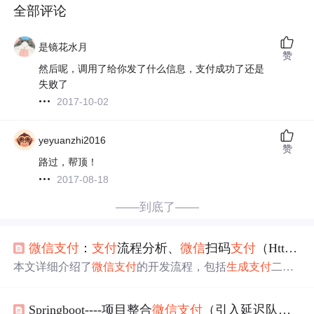
全部评论
是镜花水月
赞
然后呢，调用了给你发了什么信息，支付成功了还是
失败了
2017-10-02
yeyuanzhi2016
赞
路过，帮顶！
2017-08-18
——到底了——
微信
支付
：
支付
流程分析、
微信
扫码
支付
（HttpClient）、
本文详细介绍了
微信
支付
的开发流程，包括
生成
支付
二维
码、查询
支付
状态、
订单
状态修改、MQ处理
支付
回调
以
及超时
订单
取消
回滚。通过
调用
微信
支付
接口
，结合HttpC
Springboot----项目整合
微信
支付
（引入延迟队列实现
lient工具类和RabbitMQ实现
支付
状态的实时同步，并在
订