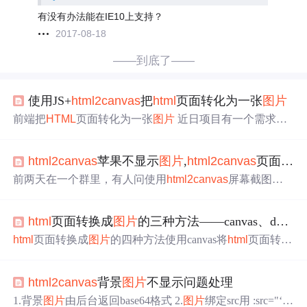
有没有办法能在IE10上支持？
2017-08-18
——到底了——
使用JS+
html
2canvas
把
html
页面转化为一张
图片
前端把
HTML
页面转化为一张
图片
近日项目有一个需求：
把需要分享页面生成一张
图片
（内容是动态的，生成img格
式方便用户操作) 思路： 1.创建canvas元素，按照需要设置
html
2canvas
苹果不显示
图片
,
html
2canvas
页面截图
该元素的宽高； 2.获取目标元素的宽高； 3.获取画布环
境，进行适当的缩放（为了
图片
的清晰度） 4.使用
html
2ca
前两天在一个群里，有人问使用
html
2canvas
屏幕截图的
nvas
()方法，在其回调中获取处理后的canvas元素，同时在
时候为什么页面的
图片
不显示只显示了文字，我没有做过
回调中得到画布转化后的src地址，生成新的im...
屏幕截图的需求，所以不是很清楚，今天稍稍测试了一
html
页面转换成
图片
的三种方法——canvas、dom-to-image、
下。在github上将
html
2canvas
源码下载到本地，examples
文件夹里有三个示例demo，这三个demo都是纯文字不包含
html
页面转换成
图片
的四种方法使用canvas将
html
页面转成
图片
的，前两个demo是打开之后直接就生成
图片
展示出来
图片
dom-to-image
html
2canvas
rasterize
HTML
使用canvas将
了，第三个是一个按钮触发生成，这里使用第三个demo
html
页面转成
图片
canvas的用户相信大家都很熟悉，这里
来...
html
2canvas
背景
图片
不显示问题处理
就不在描述了，直接上代码了。 canvas 绘制的
图片
模糊原
因： canvas 绘图时，会从两个物理像素的中间位置开始绘
1.背景
图片
由后台返回base64格式 2.
图片
绑定src用 :src="‘da