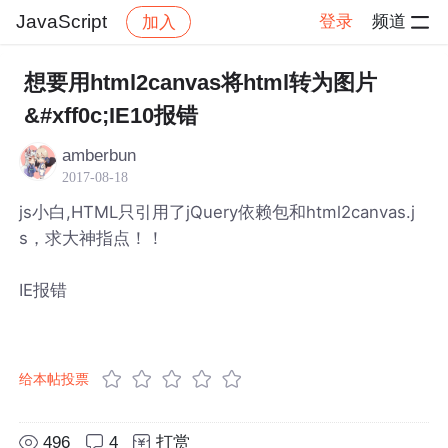
JavaScript
登录
频道
加入
帖子详情
社区
JavaScript
想要用html2canvas将html转为图片
&#xff0c;IE10报错
amberbun
2017-08-18
js小白,HTML只引用了jQuery依赖包和html2canvas.j
s，求大神指点！！
IE报错
给本帖投票
496
4
打赏