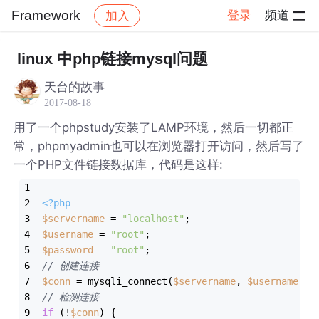
Framework
登录
频道
加入
帖子详情
社区
Framework
linux 中php链接mysql问题
天台的故事
2017-08-18
用了一个phpstudy安装了LAMP环境，然后一切都正
常，phpmyadmin也可以在浏览器打开访问，然后写了
一个PHP文件链接数据库，代码是这样:
<?php
$servername
 = 
"localhost"
;
$username
 = 
"root"
;
$password
 = 
"root"
;
// 创建连接
$conn
 = mysqli_connect(
$servername
, 
$username
, 
$
// 检测连接
if
 (!
$conn
) {