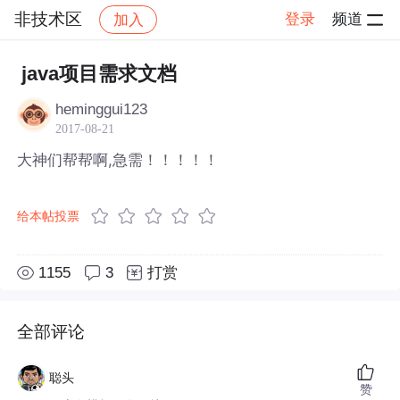
非技术区
登录
频道
加入
帖子详情
社区
非技术区
java项目需求文档
heminggui123
2017-08-21
大神们帮帮啊,急需！！！！！
给本帖投票
1155
3
打赏
全部评论
聪头
赞