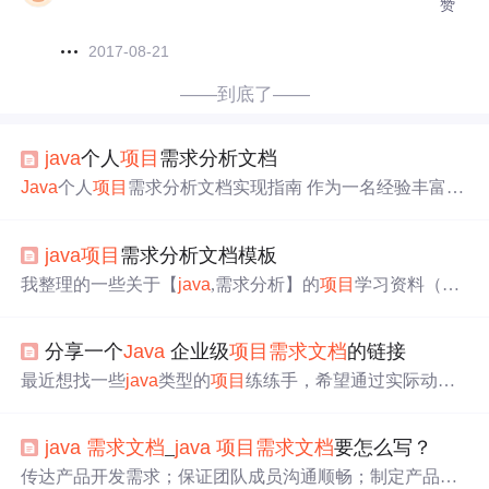
赞
2017-08-21
——到底了——
java
个人
项目
需求分析文档
Java
个人
项目
需求分析文档实现指南 作为一名经验丰富的
开发者，我将为你介绍如何实现
Java
个人
项目
需求分析文
档。首先，我们需要明确整个流程，然后逐步指导你完成
java
项目
需求分析文档模板
每一步。 流程示意图： erDiagram 需求分析文档 --> 设计
数据库 设计数据库 --> 编写代码 编写代码 -->...
我整理的一些关于【
java
,需求分析】的
项目
学习资料（附
讲解～～）和大家一起分享、学习一下：https://d.51cto.co
m/bLN8S1
Java
项目
需求分析文档模板的实施指南 在开发
分享一个
Java
企业级
项目
需求文档
的链接
一个
Java
项目
时，需求分析是一个至关重要的步骤。在这
个阶段，我们需要收集、分析、定义和记录软件的需求，
最近想找一些
java
类型的
项目
练练手，希望通过实际动手
从而为后续的设计和开发奠定基...
的方式来提升自己的编程水平。然而，我在B站上寻找
项
目
教程时，却遇到了一些让人颇为困扰的问题。一方面，
java
需求文档
_
java
项目
需求文档
要怎么写？
许多视频
项目
看似千篇一律，缺乏独特性，难以激发学习
的兴趣；另一方面，一些视频资料不完整，要求添加微
传达产品开发需求；保证团队成员沟通顺畅；制定产品质