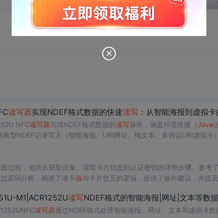
发表回
FC
读写
器
实现NDEF格式数据的快速
读写
：从智能海报到虚拟卡的全流程
252U NFC
读写
器
完成NDEF格式数据的
读写
操作，涵盖环境搭建（
Java
种典型NDEF记录写入（智能海报、URI网址、纯文本、多协议URI虚拟卡
面向物联网终端交互场景提供可复现的技术路径。
实践过程，包括从获取设备、读取卡片信息到认证密钥的详细步骤。参考
通过源码分析，阐述了读卡
器
与卡片交互的逻辑，提供了操作建议，并提
51U-M1|ACR1252U
读写
NDEF格式的智能海报|网址|文本等数据的方法与
R1252UNFC
读写
器
通过NDEF格式处理智能海报、网址、文本和虚拟卡数