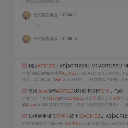
请发表友善的回复…
恰的苦霸得蛮
2017-08-22
..........
恰的苦霸得蛮
2017-08-21
利用
ACR122
U-A9|ACR1251U-M1|ACR1252U N
本文详细讲解如何使用
ACR122
U-A9/ACR1251U-M1/ACR1
环境、ACS驱动、
Demo
Tool软件）、标签连接与识别、四
以及读取验证、编码设置、标签类型适配等关键技术要点，
使用
Java
驱动
ACR122
U对IC卡进行
读写
，总结
本文记录了使用
Java
驱动
ACR122
U读卡
器
进行IC卡
读写
的
的
Java
Card和ACR官方文档，强调了这些文档的重要性。
可能的图形化开发方向。
如何使用NFC
读写
器
读卡
器
ACR122
U-A9|ACR12
本文详细介绍了如何使用
ACR122
U-A9|ACR1251U-M1|AC