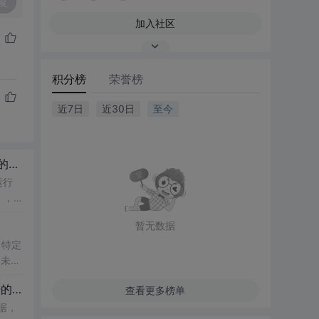
复
加入社区
积分榜
荣誉榜
近7日
近30日
至今
指南
运行
），
暂无数据
了特定
及未来
步骤
查看更多榜单
据，