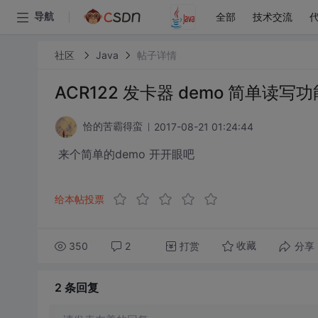
全部
技术交流
导航
社区
Java
帖子详情
ACR122 发卡器 demo 简单读写功能
2017-08-21 01:24:44
恰的苦霸得蛮
来个简单的demo 开开眼吧
给本帖投票
350
2
打赏
分享
收藏
2 条
回复