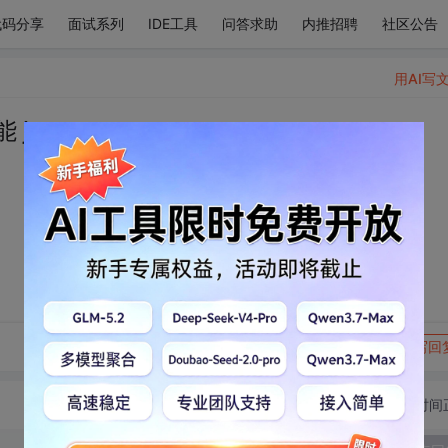
代码分享
面试系列
IDE工具
问答求助
内推招聘
社区公告
用AI写
 java
转发到动态
举报
写回
切换为时间