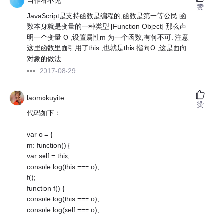
当作看不见
赞
JavaScript是支持函数是编程的,函数是第一等公民 函
数本身就是变量的一种类型 [Function Object] 那么声
明一个变量 O ,设置属性m 为一个函数,有何不可. 注意
这里函数里面引用了this ,也就是this 指向O ,这是面向
对象的做法
2017-08-29
laomokuyite
赞
代码如下：
var o = {
m: function() {
var self = this;
console.log(this === o);
f();
function f() {
console.log(this === o);
console.log(self === o);