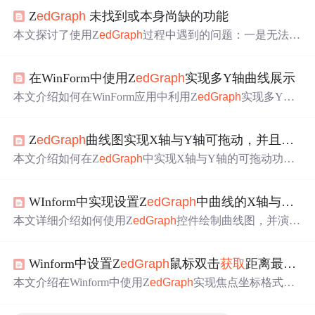
Z
edGr
aph
未找到或本身尚缺的功能
本文探讨了使用Z
edGr
aph
过程中遇到的问题：一是无法放
置或拖拽参考线；二是难以
获取
指定
x坐标上某条曲线
对应
的y
值
，特别是当x
值
不在已绘制曲线的坐标点列表中时。
在WinForm中使用Z
edGr
aph
实现多Y轴曲线展示
这些问题已经困扰作者两周之久。
本文介绍如何在WinForm应用中利用Z
edGr
aph
实现多Y轴
曲线的同时展示，解决不同曲线Y
值
范围差异大导致的显
示问题。文章详细描述了实现思路，展示了关键代码片
Z
edGr
aph
曲线图实现X轴与Y轴可拖动，并且
对应
段，并提供了主要功能的说明。
本文介绍如何在Z
edGr
aph
中实现X轴与Y轴的可拖动功
能，通过重写鼠标事件，用户可以拖动坐标轴调整显示范
围，有效解决多条Y轴曲线重叠的问题，提升数据可视化
WInform中实现设置Z
edGr
aph
中曲线的X轴与Y轴的上限与下限
效果。
本文详细介绍如何使用Z
edGr
aph
控件绘制曲线图，并演示
了如何设置曲线图的属性，包括坐标轴标题、曲线样式、
坐标轴刻度及范围等。通过实例代码，读者可以学习如何
Winform中设置Z
edGr
aph
鼠标双击
获取
距离最近曲线上的点的坐标
在C#中操作Z
edGr
aph
，实现数据可视化。
本文介绍在Winform中使用Z
edGr
aph
实现焦点坐标格式化
显示及多条Y轴的方法。通过绑定双击事件，弹窗展示距
离焦点最近的坐标
值
，包括索引、X和Y
值
，并提供源码下