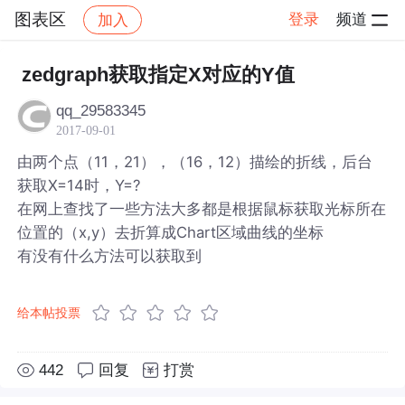
图表区
登录
频道
加入
帖子详情
社区
图表区
zedgraph获取指定X对应的Y值
qq_29583345
2017-09-01
由两个点（11，21），（16，12）描绘的折线，后台
获取X=14时，Y=?
在网上查找了一些方法大多都是根据鼠标获取光标所在
位置的（x,y）去折算成Chart区域曲线的坐标
有没有什么方法可以获取到
给本帖投票
442
回复
打赏