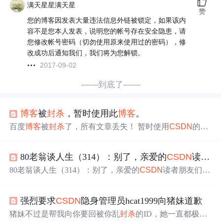
满天星星满天星
赞
您的博客因发表大量违法信息外链被锁定，如果该内
容不是您本人发表，说明您的帐号存在安全隐患，请
您修改帐号密码（切勿使用原来使用过的密码），修
改成功后通知我们，我们将为您解锁。
2017-09-02
——到底了——
博客
被
封杀
，暂时使用此
博客
。
百度
博客
被
封杀
了，所有文章丢失！ 暂时使用
CSDN
的。
之前做过连接的兄弟请留言，我会添加上去！ 谢谢~
80老翁谈人生（314）：别了，亲爱的
CSDN
读者朋友们！
80老翁谈人生（314）：别了，亲爱的
CSDN
读者朋友们！
过去的十年里，在
CSDN
网站的
博客
频道，我有粉丝读者
近8000余名，喜欢阅读我的科普文章。我感谢你们！ 如
强烈要求
CSDN
隐身管理员hcat1999向猪妹道歉
今，不知是惹恼哪位“神仙”，动用其职权彻底
封杀
了我的
博客
专栏，阻断一切访问渠道，使你只能看见博文的题
猪妹不过是帮我向你要回被你乱
封杀
的ID，她一直都极力