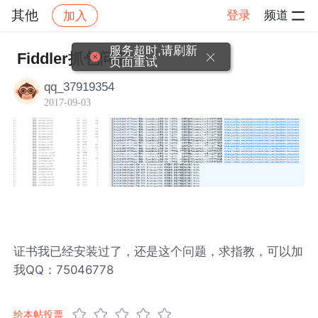
其他
登录
频道
加入
帖子详情
社区
其他
服务超时,请刷新
Fiddler抓包问题
页面重试
qq_37919354
2017-09-03
证书我已经安装过了，还是这个问题，求指教，可以加
我QQ：75046778
给本帖投票