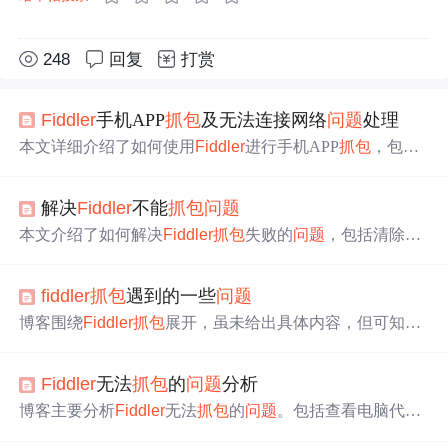
248
回复
打赏
Fiddler
手机APP
抓包
及无法连接网络
问题
处理
本文详细介绍了如何使用
Fiddler
进行手机APP
抓包
，包括
配置过程、解决连不上网或网络慢的
问题
，以及安卓7.0以
上版本免root
抓包
的方法。适用于Android和iOS设备。
解决
Fiddler
不能
抓包
问题
本文介绍了如何解决
Fiddler
抓包
失败的
问题
，包括清除RS
A目录文件、删除电脑和浏览器中的
Fiddler
根证书、重置
F
iddler
证书、重新安装并配置HTTPS设置，以及手动导入
fiddler
抓包
遇到的一些
问题
桌面的
Fiddler
Root证书到浏览器，最后重启
Fiddler
和浏览
器完成
抓包
设置。
博客围绕
Fiddler
抓包
展开，虽未给出具体内容，但可知聚
焦于
抓包
时遇到的
问题
。
Fiddler
是常用
抓包
工具，在信息
技术领域常用于网络数据捕获与分析。
Fiddler
无法
抓包
的
问题
分析
博客主要分析
Fiddler
无法
抓包
的
问题
。包括查看电脑代理
设置，如Chrome中设置代理；设置
Fiddler
的http和https代