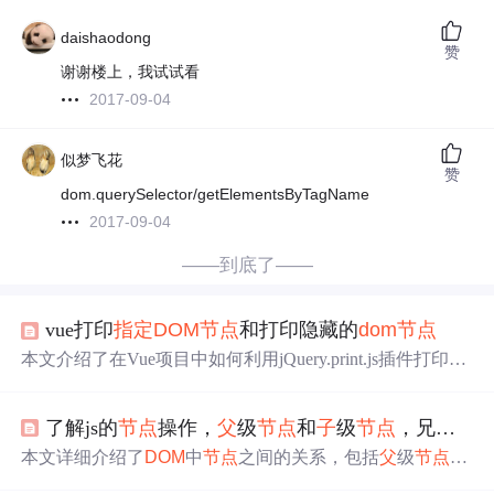
daishaodong
赞
谢谢楼上，我试试看
2017-09-04
似梦飞花
赞
dom.querySelector/getElementsByTagName
2017-09-04
——到底了——
vue打印
指定
DOM
节点
和打印隐藏的
dom
节点
本文介绍了在Vue项目中如何利用jQuery.print.js插件打印
指
定
的
DOM
节点
，包括隐藏的
DOM
节点
。首先，文章分享
了一个成功的案例，展示了在页面中打印
指定
表单内容的
了解js的
节点
操作，
父
级
节点
和
子
级
节点
，兄级
节
操作。接着，详细阐述了准备插件的步骤，包括下载jQuer
y.print.js和jQuery，以及通过CDN或本地文件引用。然后，
本文详细介绍了
DOM
中
节点
之间的关系，包括
父
级
节点
、
讲解了如何在Vue项目中引入这两个库，并提供了在main.js
子
级
节点
和兄弟
节点
等，并通过实例展示了如何利用这些