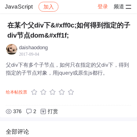
JavaScript
登录
频道
加入
帖子详情
社区
JavaScript
在某个父div下&#xff0c;如何得到指定的子
div节点dom&#xff1f;
daishaodong
2017-09-04
父div下有多个子节点，如何只在指定的父div下，得到
指定的子节点对象，用jquery或原生js都行。
给本帖投票
376
2
打赏
全部评论