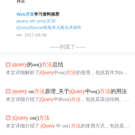
择器
Web开发
学习资料推荐
jquery attr prop 区别
jQuery仿excel表格单元格合并插件
2017-09-06
——到底了——
jquery
的on()
方法
总结
本文详细解析了
jQuery
中on()
方法
的使用，包括其作为bind
(), live(), delegate()
方法
的替代品的应用，以及如何为元素及
其子元素添加事件处理程序。涵盖了自定义事件、事件委
jquery
on
方法
原理_关于
jQuery
中on()
方法
的用法
托、添加多个事件处理程序等高级技巧。
本文详细介绍了
jQuery
中的on()
方法
，包括其语法结构、参
数解析以及多种使用场景，如绑定多个事件、移除事件、
一次性事件和事件触发。此外，还对比了on()与其他已废
jQuery
on()
方法
弃
方法
如bind()、delegate()和live()的区别，强调on()作为官
方推荐的事件绑定
方法
的重要性。
本文详细介绍了
jQuery
中 on()
方法
的使用方式，包括其语
法结构、参数说明及多个实例演示。on()
方法
允许为匹配