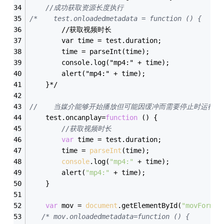
//成功获取资源长度执行
/*    test.onloadedmetadata = function () {
        //获取视频时长
        var time = test.duration;
        time = parseInt(time);
        console.log("mp4:" + time);
        alert("mp4:" + time);
    }*/
//    当媒介能够开始播放但可能因缓冲而需要停止时运行脚
    test.oncanplay=
function
 (
) 
{
//获取视频时长
var
 time = test.duration;
        time = 
parseInt
(time);
console
.log(
"mp4:"
 + time);
        alert(
"mp4:"
 + time);
    }
var
 mov = 
document
.getElementById(
"movFormat
/* mov.onloadedmetadata=function () {