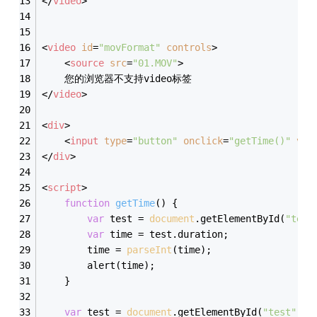
</
video
>
<
video
id
=
"movFormat"
controls
>
<
source
src
=
"01.MOV"
>
    您的浏览器不支持video标签
</
video
>
<
div
>
<
input
type
=
"button"
onclick
=
"getTime()"
val
</
div
>
<
script
>
function
getTime
(
) 
{
var
 test = 
document
.getElementById(
"test
var
 time = test.duration;
        time = 
parseInt
(time);
        alert(time);
    }
var
 test = 
document
.getElementById(
"test"
);