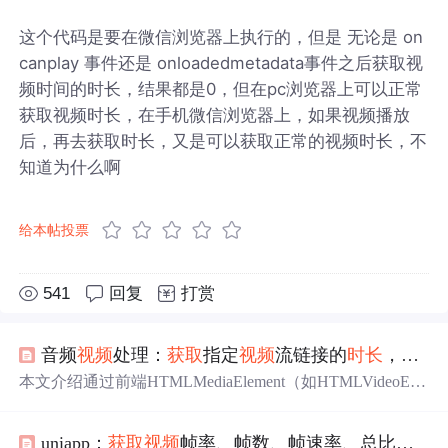
这个代码是要在微信浏览器上执行的，但是 无论是 on
canplay 事件还是 onloadedmetadata事件之后获取视
频时间的时长，结果都是0，但在pc浏览器上可以正常
获取视频时长，在手机微信浏览器上，如果视频播放
后，再去获取时长，又是可以获取正常的视频时长，不
知道为什么啊
给本帖投票
541
回复
打赏
音频
视频
处理：
获取
指定
视频
流链接的
时长
，
获取
本文介绍通过前端HTMLMediaElement（如HTMLVideoEle
ment/HTMLAudioElement）加载音
视频
元数据，无需下载
完整资源即可精确
获取
MP4、M3U8、MP3等格式媒体文件
uniapp：
获取
视频
帧率、帧数、帧速率、总比特率、
的
时长
（单位：秒）。涵盖
视频
与音频两种场景，并提供