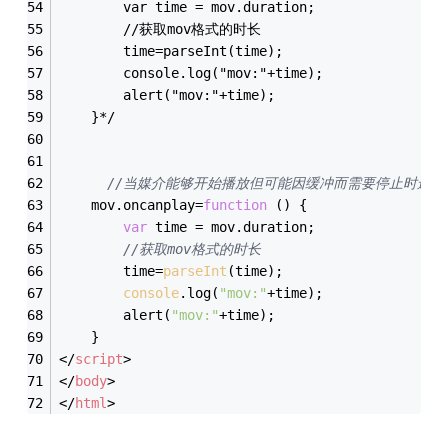
        var time = mov.duration;
        //获取mov格式的时长
        time=parseInt(time);
        console.log("mov:"+time);
        alert("mov:"+time);
    }*/
//当媒介能够开始播放但可能因缓冲而需要停止时运行
    mov.oncanplay=
function
 (
) 
{
var
 time = mov.duration;
//获取mov格式的时长
        time=
parseInt
(time);
console
.log(
"mov:"
+time);
        alert(
"mov:"
+time);
    }
</
script
>
</
body
>
</
html
>