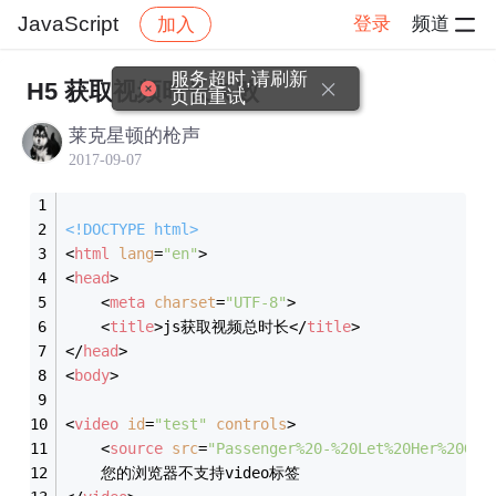
JavaScript
登录
频道
加入
帖子详情
社区
JavaScript
服务超时,请刷新
H5 获取视频时长失败
页面重试
莱克星顿的枪声
2017-09-07
<!DOCTYPE 
html
>
<
html
lang
=
"en"
>
<
head
>
<
meta
charset
=
"UTF-8"
>
<
title
>
js获取视频总时长
</
title
>
</
head
>
<
body
>
<
video
id
=
"test"
controls
>
<
source
src
=
"Passenger%20-%20Let%20Her%20Go.
    您的浏览器不支持video标签