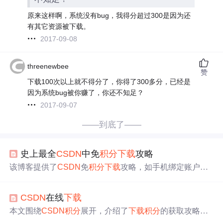
原来这样啊，系统没有bug，我得分超过300是因为还
有其它资源被下载。
2017-09-08
threenewbee
赞
下载100次以上就不得分了，你得了300多分，已经是
因为系统bug被你赚了，你还不知足？
2017-09-07
——到底了——
史上最全
CSDN
中免
积分
下载
攻略
该博客提供了
CSDN
免
积分
下载
攻略，如手机绑定账户、
完成任务、上传资源、评论资源、成为VIP、兑换
积分
、
举报违规资源等获取
积分
的方法。还介绍了博客
积分
规
CSDN
在线
下载
则，包括发布文章、被评论、阅读量、投票等的
积分
计算
方式及相关限制。
本文围绕
CSDN
积分
展开，介绍了
下载
积分
的获取攻略，
如手机绑定、完成任务、上传资源、评论资源等，还说明