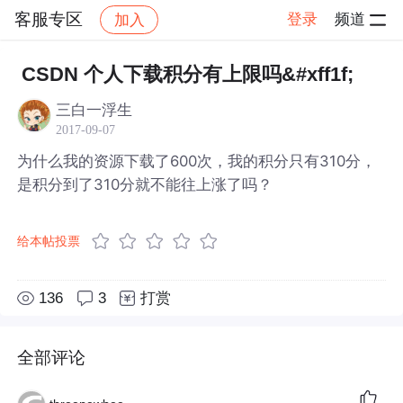
客服专区
登录
频道
加入
帖子详情
社区
客服专区
CSDN 个人下载积分有上限吗&#xff1f;
三白一浮生
2017-09-07
为什么我的资源下载了600次，我的积分只有310分，
是积分到了310分就不能往上涨了吗？
给本帖投票
136
3
打赏
全部评论