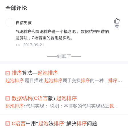
全部评论
自信男孩
赞
气泡排序和冒泡排序是一个概念吧； 数据结构里讲的
是算法，C语言里的冒泡是实现。
2017-09-21
——到底了——
排序
算法—
起泡
排序
起泡
排序
题目描述
起泡
排序
属于交换
排序
的一种，
排序
过
程中小的元素不断“上浮”（交换到数组前面位置），就如
同水里的气泡逐步冒出水面一样，故称为“
起泡
法”或“冒泡
数据结构
(
C语言
版)
起泡
排序
法”。给出一组数据，根据由小到大顺序输出。 输入要
求： 输入一个整数n（数据长度） 输入n个数据 输出要
起泡
排序
: 代码实现： 说明：本博客的代码实现贴近
数据
求： 输出由小到大
排序
后的数据 样例输入： 10 37 28 46 1
结构
(
C语言
版) 课本代码风格，使用抽象数据类型。 项目
9 55 28 92 84 63 71 样例输出： 19 2...
结构 以下文件代码与直接插人
排序
时所用相同，为避免大
C语言
中用“
起泡
法
排序
”解决
排序
问题
量代码重复此处不再附上。 详情可参考直接插人
排序
：htt