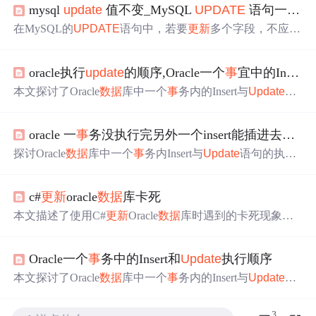
mysql
update
值不变_MySQL
UPDATE
语句一个“经典”的坑
在MySQL的
UPDATE
语句中，若要
更新
多个字段，不应使
用'AND'作为字段间的分隔符，而应使用逗号。错误的使
用'AND'会导致字段值异常，例如owner_code变为0。正确
oracle执行
update
的顺序,Oracle一个
事
宜中的Insert和
写法应将字段和其值用逗号分隔。
本文探讨了Oracle
数据
库中一个
事
务内的Insert与
Update
语
句执行顺序问题。通过测试发现，在同一
事
务中，Insert操
作似乎优先于
Update
操作执行，这导致了触发器行为不符
oracle 一
事
务没执行完另外一个insert能插进去吗,[
数
合预期。文章详细介绍了实验步骤及结论。
探讨Oracle
数据
库中一个
事
务内Insert与
Update
语句的执行
顺序问题，通过实验发现Insert语句似乎总是先于
Update
执
行，这影响了触发器的行为。
c#
更新
oracle
数据
库卡死
本文描述了使用C#
更新
Oracle
数据
库时遇到的卡死现象，
并详细记录了问题排查过程。最终发现是因为PL/SQL中表
被锁定导致的问题，并给出了简单的解决办法。
Oracle一个
事
务中的Insert和
Update
执行顺序
本文探讨了Oracle
数据
库中一个
事
务内的Insert与
Update
语
句执行顺序问题。通过测试发现，在同一
事
务中，Insert操
作似乎优先于
Update
操作执行。文章通过不同场景的测试
3