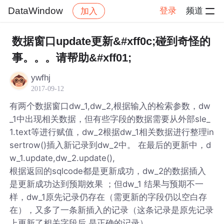
DataWindow
登录
频道
加入
帖子详情
社区
DataWindow
数据窗口update更新&#xff0c;碰到奇怪的
事。。。请帮助&#xff01;
ywfhj
2017-09-12
有两个数据窗口dw_1,dw_2,根据输入的检索参数，dw
_1中出现相关数据，但有些字段的数据需要从外部sle_
1.text等进行赋值，dw_2根据dw_1相关数据进行整理in
sertrow()插入新记录到dw_2中。 在最后的更新中，d
w_1.update,dw_2.update(),
根据返回的sqlcode都是更新成功，dw_2的数据插入
是更新成功达到预期效果 ；但dw_1 结果与预期不一
样，dw_1原先记录仍存在（需更新的字段仍以空白存
在），又多了一条新插入的记录（这条记录是原先记录
上更新了相关字段后 是正确的记录）。