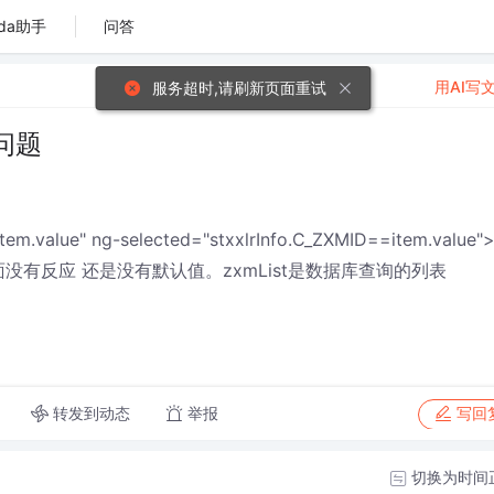
da助手
问答
用AI写
服务超时,请刷新页面重试
项问题
item.value" ng-selected="stxxlrInfo.C_ZXMID==item.value"
d后在测试页面没有反应 还是没有默认值。zxmList是数据库查询的列表
转发到动态
举报
写回
切换为时间