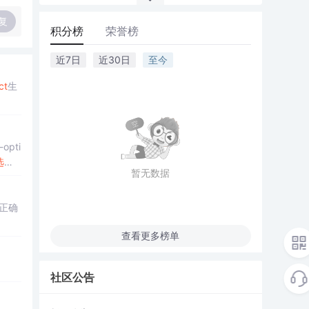
复
积分榜
荣誉榜
近7日
近30日
至今
ct
生
pti
选项
暂无数据
能正确
查看更多榜单
社区公告