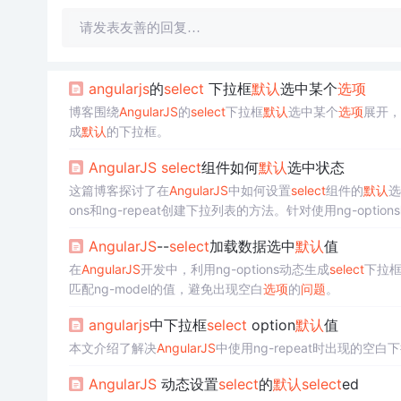
请发表友善的回复…
angularjs
的
select
下拉框
默认
选中某个
选项
博客围绕
AngularJS
的
select
下拉框
默认
选中某个
选项
展开，
成
默认
的下拉框。
AngularJS
select
组件如何
默认
选中状态
这篇博客探讨了在
AngularJS
中如何设置
select
组件的
默认
选
ons和ng-repeat创建下拉列表的方法。针对使用ng-opti
或在初始化时设置
select
的值。
AngularJS
--
select
加载数据选中
默认
值
在
AngularJS
开发中，利用ng-options动态生成
select
下拉框
匹配ng-model的值，避免出现空白
选项
的
问题
。
angularjs
中下拉框
select
option
默认
值
本文介绍了解决
AngularJS
中使用ng-repeat时出现的空白
AngularJS
动态设置
select
的
默认
select
ed