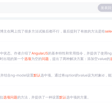
发表回
博主在网上找了很多方法试验后都不行，最后提到了有效的方法是给
sele
中状态。作者介绍了
AngularJS
的基本特性和常用指令，并提供了使用ng-o
ons时出现的第一个
选项
为空的
问题
，提出了两种解决方案：添加空value的
并结合ng-model设置
默认
选中项。通过将option的value设为对象id，
下拉
选项
问题
的方法，并提供了一种设置
默认
选中项的方案。