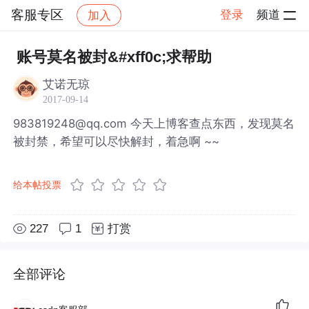
客服专区
登录
频道
加入
帖子详情
社区
客服专区
账号莫名被封&#xff0c;求帮助
艾诺无琼
2017-09-14
983819248@qq.com 今天上博客查点东西，发现莫名
被封禁，希望可以尽快解封，着急啊 ~~
给本帖投票
227
1
打赏
全部评论