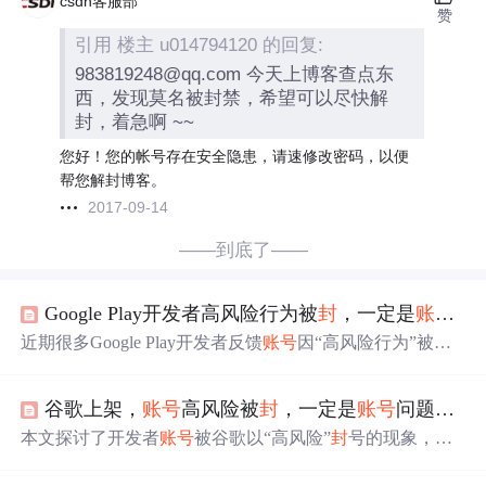
csdn客服部
赞
引用 楼主 u014794120 的回复:
983819248@qq.com 今天上博客查点东
西，发现莫名被封禁，希望可以尽快解
封，着急啊 ~~
您好！您的帐号存在安全隐患，请速修改密码，以便
帮您解封博客。
2017-09-14
——到底了——
Google Play开发者高风险行为被
封
，一定是
账号
问
近期很多Google Play开发者反馈
账号
因“高风险行为”被
封
，对于被
封
原因是
账号
问题还是代码问题，开发者看法不
一。实际上，代码和
账号
本身都可能导致被
封
。要降低被
谷歌上架，
账号
高风险被
封
，一定是
账号
问题吗？
封
风险，需在
账号
和代码上做好防关联工作，同时关注政
策更新。
本文探讨了开发者
账号
被谷歌以“高风险”
封
号的现象，指
出
账号
问题和代码问题都可能导致
封
号，强调了
账号
隔
离、资料唯一性和代码加固的重要性。开发者需关注政策