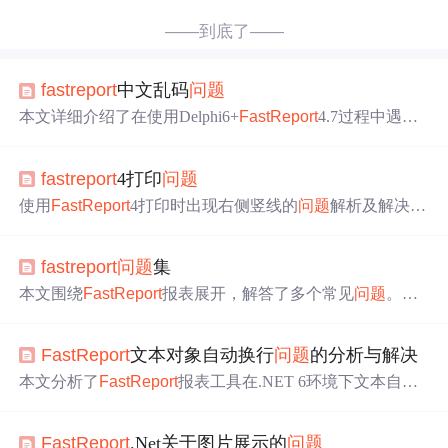
——到底了——
fast
report
中文乱码
问题
本文详细介绍了在使用Delphi6+
Fast
Report
4.7过程中遇到
的中文乱码
问题
及解决方案，包括预览与保存乱码的区
别、简体与繁体的乱码情况、以及如何在动态生成的数据
fast
report
4打印
问题
流中正确设置编码以避免乱码。
使用
Fast
Report
4打印时出现右侧竖线的
问题
解析及解决办
法。通过调整页面边框设置，成功避免了打印文件中出现
不必要的竖线。
fast
report
问题
集
本文围绕
Fast
Report
报表展开，解答了多个常见
问题
。包
括如何添加自定义函数、编程填充变量列表、在报表和程
序间传送数据等，还涉及脚本使用、改变多页报表顺序、
Fast
Report
文本对象自动换行
问题
的分析与解决
解决TotalPages变量不起作用等
问题
，提供了详细的操作方
法和代码示例。
本文分析了
Fast
Report
报表工具在.NET 6环境下文本自动
换行的
问题
，该
问题
源于System.Drawing.Common兼容性、
跨平台渲染差异等。官方提供使用
Fast
Report
.Core.Skia替
Fast
Report
.Net关于图片展示的
问题
代方案，还需安装配套包。同时给出实施建议，Skia库跨