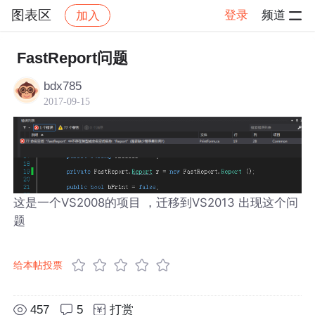
图表区
登录
频道
加入
帖子详情
社区
图表区
FastReport问题
bdx785
2017-09-15
这是一个VS2008的项目 ，迁移到VS2013 出现这个问
题
给本帖投票
457
5
打赏