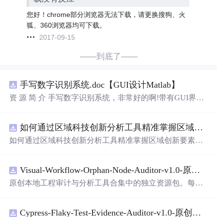
您好！chrome部分浏览器无法下载，请更换搜狗、火
狐、360浏览器均可下载。
2017-09-15
——到底了——
手写数字识别系统.doc【GUI设计Matlab】
资 源 简 介 手写数字识别系统，非常好的啊!带有GUI界
面，使用方便! 详 情 说 明 用这个手写数字识别系统，你可
以轻松地识别手写数字。这个系统不仅功能强大，而且还
如何通过区域科技创新分析工具精准掌握区域创新要素分布与产业链融合现状？.docx
带有直观的图形用户界面（GUI），非常容易使用。你只
需要将手写数字输入系统，它将立即给出准确的识别结
如何通过区域科技创新分析工具精准掌握区域创新要素分
果。这个系统可以在各种场景中使用，无论是学校、工作
布与产业链融合现状？
还是日常生活，都能为你提供快速和准确的识别服务。它
是一个非常方便和实用的工具，你一定会喜欢它的！
Visual-Workflow-Orphan-Node-Auditor-v1.0-原创源码与文档.zip
原创本地工程审计与分析工具合集中的独立资源包。每个
ZIP包含完整源码、3项自动化测试、可复现合成示例、离
线HTML、JSON与SVG报告、1080×720真实运行效果图、
Cypress-Flaky-Test-Evidence-Auditor-v1.0-原创源码与文档.zip
README、运行说明、功能清单、MIT License及原创与授