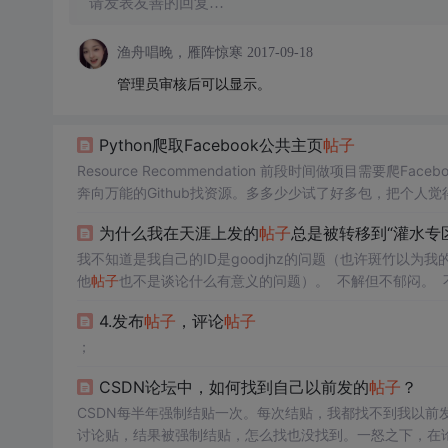
请发表友善的回复…
渔舟唱晚，雁阵惊寒
2017-09-18
管理员审核后可以显示。
Python爬取Facebook公共主页
帖子
Resource Recommendation 前段时间做项目需要爬
为什么我在天涯上发的
帖子
总是被转移到“灌水专
我不知道是我自己的ID是goodjhz的问题（也许斑竹以为
他
帖子
也不是谈论什么有意义的问题）。 不解但不郁闷。 
djhz 提交日期：2004-12-25 9:55:00
4.发布
帖子
，评论
帖子
；
CSDN论坛中，如何找到自己以前发的
帖子
？
CSDN每半年强制结贴一次。每次结贴，我都找不到我以前
讨论贴，结果被强制结贴，怎么找也没找到。一怒之下，在