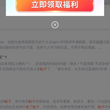
发表回
Facebook，但因为疫情原因官方的个人Graph API暂停申请权限，抓耳挠腮之
奔向万能的Github找资源。多多少少试了好多包，把个人觉得比较好的罗列在下面，仅供个人学习和交流，不用于商业用途。 ...
区”？
我的ID是胡乱注册的？），还是我的内容的问题（灌水？可是我看“天涯杂谈
不过我再也不想在天涯上发
帖子
了。『灌水专区』今天你过圣诞吗?作者：
发的
帖子
，其中有些
帖子
对我来说，还非常重要。前些天，要找一个以前
论坛的社区支持中
发了
帖子
，问管理员。结果管理员根本就不理。
帖子
中