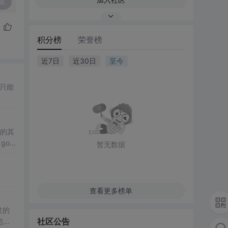
复
积分榜
荣誉榜
近7日
近30日
至今
际只能
”的其
goo
暂无数据
查看更多榜单
发的
社区公告
也有