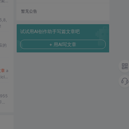
些索引
暂无公告
5,8,
冲！
试试用AI创作助手写篇文章吧
+ 用AI写文章
应的
文章
a
955