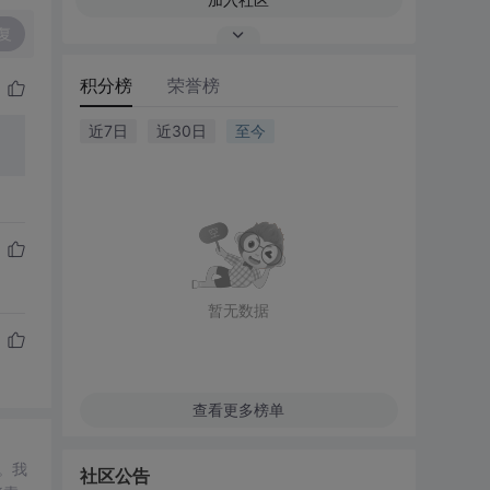
复
积分榜
荣誉榜
近7日
近30日
至今
暂无数据
查看更多榜单
社区公告