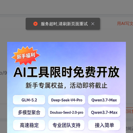
用AI写
服务超时,请刷新页面重试
ao/9940971
转发到动态
举报
写回
切换为时间