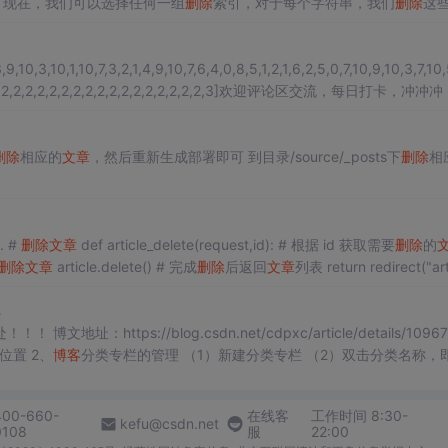
 现在，我们可以选择任何一组
删除
索引，对于每个字符串，我们
删除
这
vwxyz”]和
删除
索引{0,2,3}，那么
删除
后的数组...
9,10,3,10,1,10,7,3,2,1,4,9,10,7,6,4,0,8,5,1,2,1,6,2,5,0,7,10,9,10,3,7,10,
r = [1,2,2,2,2,2,2,2,2,2,2,2,2,2,2,2,2,2,2,3]欢迎评论区交流，每日打卡，冲冲
删除
相应的
文章
，然后重新生成部署即可 到目录/source/_posts下
删除
相
一、添加视图函数 打开article/urls.py，并加入如下代码： ... #
删除
文章
def article_delete(request,id): # 根据 id 获取需要
删除
的
删除
文章
article.delete() # 完成
删除
后返回
文章
列表 return redirect("article:
理
ttps://blog.csdn.net/cdpxc/article/details/10967
管理的位置 2、
博客
分类专栏的管理 （1）新建分类专栏 （2）双击分类名称，即可
 （1）
博客
文章
管理入口 (2)
文章
移动、复制、排序、新增等 3、多个管理位置
400-660-
在线客
工作时间 8:30-
kefu@csdn.net
0108
服
22:00