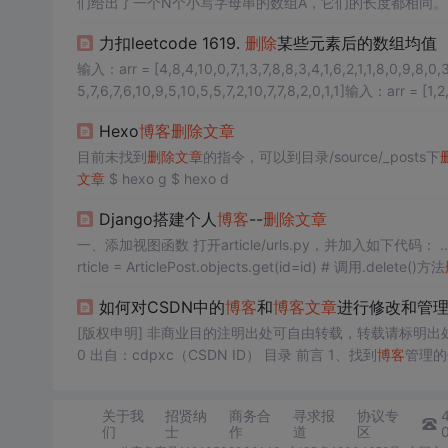
们给出了一个N个小写字母串的数组A，它们的长度都相同。
中的所有字符。 例如，如果我们有一个数组A = [“abcdef”，“u
力扣leetcode 1619.
删除
某些元素后的数组均值
输入：arr = [4,8,4,10,0,7,1,3,7,8,8,3,4,1,6,2,1,1,8,0,9,8,0,3,
5,7,6,7,6,10,9,5,10,5,5,7,2,10,7,7,8,2,0,1,1]输入：ar
Hexo
博客
删除
文章
目前未找到
删除
文章
的指令，可以到目录/source/_posts下
文章
$ hexo g $ hexo d
Django搭建个人
博客
--
删除
文章
rticle = ArticlePost.objects.get(id=id) # 调用.delete()方法
article_list") 与查询
文章
类似，因为需要知道具体应该
如何对CSDN中的
博客
和
博客
文章
进行修改和管
[版权申明] 非商业目的注明出处可自由转载，转载请标明出处！！！ 博文地址：h
0 出自：cdpxc（CSDN ID） 目录 前言 1、找到
博客
重命名和降级 （3）专栏顺序的调整 3、
博客
文章
的管理
4、
博客
发布
文章
入口 ...
关于我
招贤纳
商务合
寻求报
协议专
们
士
作
道
区