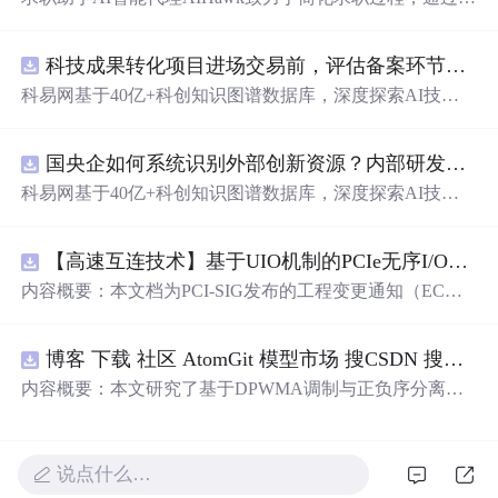
动化职位申请流程。借助人工智能，它能够帮助用户以定
制化的方式申请多个职位。
科技成果转化项目进场交易前，评估备案环节需要准备哪些材料？.docx
科易网基于40亿+科创知识图谱数据库，深度探索AI技术
在技术转移、成果转化、技术经纪、知识产权、产业创
新、科技招商等垂直领域的多样化应用场景，研究科技创
国央企如何系统识别外部创新资源？内部研发体系完善，但对外部高校、中小科技企业技术能力缺乏动态认知。.docx
新领域的AI+数智化解决方案，推动科技创新与产业创新
智能化发展。
科易网基于40亿+科创知识图谱数据库，深度探索AI技术
在技术转移、成果转化、技术经纪、知识产权、产业创
新、科技招商等垂直领域的多样化应用场景，研究科技创
【高速互连技术】基于UIO机制的PCIe无序I/O扩展：多路径架构下内存请求的高性能传输与排序控制方案设计
新领域的AI+数智化解决方案，推动科技创新与产业创新
智能化发展。
内容概要：本文档为PCI-SIG发布的工程变更通知（EC
N），介绍了名为“无序输入/输出（Unordered I/O, UIO）”
的新功能，旨在解决传统PCI/PCIe架构中严格的顺序传输
博客 下载 社区 AtomGit 模型市场 搜CSDN 搜索 AI 搜索 会员中心 创作中心 基于DPWMA调制与正负序分离的ANPC三电平并网逆变器前馈控制策略研究（Simulink仿真实现）
规则对多路径拓扑和高性能IO系统的限制。UIO基于Flit模
式，定义了一套新的TLP（事务层包）类型和规则，允许
内容概要：本文研究了基于DPWMA调制与正负序分离的
请求方（Requester）自主管理数据顺序，支持多路径路
ANPC三电平并网逆变器前馈控制策略，旨在解决传统三
由、提升系统效率并兼容现有生产者-消费者模型。文档详
电平逆变器存在的谐波含量高、电网不平衡工况适应性差
细说明了UIO
及动态响应速度不足等问题。通过采用有源中点箝位（AN
说点什么…
PC）三电平逆变器拓扑，结合双极性倍频脉宽调制（DPW