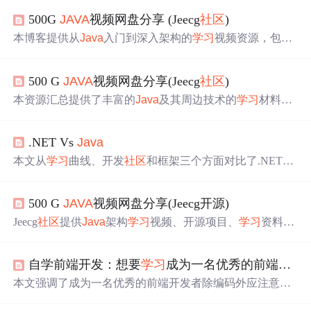
500G
JAVA
视频网盘分享 (Jeecg
社区
)
本博客提供从
Java
入门到深入架构的
学习
视频资源，包括
Linux、云计算、分布式、大数据Hadoop、iOS、Android等
技术领域的视频教程。涵盖
Java
电子书、JPA、马士兵课
500 G
JAVA
视频网盘分享(Jeecg
社区
)
程等，适合不同阶段的
学习
需求。
本资源汇总提供了丰富的
Java
及其周边技术的
学习
材料，
包括视频教程、实战案例等，覆盖
Java
基础、框架应用、
Web开发等多个方面，适用于不同水平的
学习
者。
.NET Vs
Java
本文从
学习
曲线、开发
社区
和框架三个方面对比了.NET与
Java
的特点。.NET以其丰富的资源和简单的
社区
氛围更适
合初学者，而
Java
则以其强大的
社区
支持和丰富的框架选
500 G
JAVA
视频网盘分享(Jeecg开源)
项受到专业开发者的青睐。
Jeecg
社区
提供
Java
架构
学习
视频、开源项目、
学习
资料等
资源，涵盖Jeecg、Jeewx、Minidao等多个项目，还提供
Jav
a
Script、JPA、马士兵等编程教程，以及数据库、操作系统
自学前端开发：想要
学习
成为一名优秀的前端开发者，代码之外需要关注的问题
等技术资料。
本文强调了成为一名优秀的前端开发者除编码外应注意的
方面，如学好英语以获取更多权威资源，善用搜索解决问