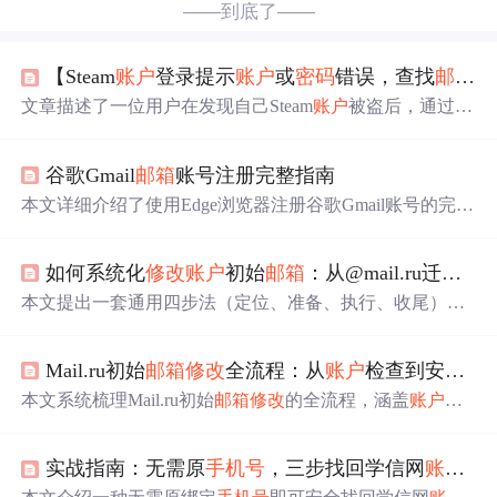
——到底了——
【Steam
账户
登录提示
账户
或
密码
错误，查找
邮箱
与
文章描述了一位用户在发现自己Steam
账户
被盗后，通过手
机浏览器成功找回
账户
的详细步骤，包括选择
账户
被盗选
项、
验证
身份、提供消费记录证明、创建客服案件并提交
谷歌Gmail
邮箱
账号注册完整指南
相关证据，最终成功重置
密码
并重新绑定安全设置。,
本文详细介绍了使用Edge浏览器注册谷歌Gmail账号的完整
步骤，包括
修改
浏览器语言为英文、访问官方注册页面、
填写个人信息、通过
手机号
或扫码方式进行
验证
、设置辅
如何系统化
修改
账户
初始
邮箱
：从@mail.ru迁移到通用工作流
助
邮箱
及完成
账户
确认。强调了网络环境稳定性和语言/IP
一致性对提高注册成功率的重要性。
本文提出一套通用四步法（定位、准备、执行、收尾）用
于安全、可靠地
修改
初始注册
邮箱
，尤其针对@mail.ru等
非主流初始
邮箱
迁移场景。内容涵盖入口查找技巧、多因
Mail.ru初始
邮箱
修改
全流程：从
账户
检查到安全加固的实践指南
子
验证
准备、失效
邮箱
应对策略、不可
修改
系统的替代方
案，并延伸至
密码
管理、二次
验证
、
账户
档案建设等数字
本文系统梳理Mail.ru初始
邮箱
修改
的全流程，涵盖
账户
状
资产管理实践，强调流程化、可复用的个人
账户
安全升级
态检查、权限
验证
、新
邮箱
准备、身份认证、
验证
码
验证
路径。
、登录测试等核心步骤；强调
修改
后
必须
更新关联服务、
实战指南：无需原
手机号
，三步找回学信网
账户
控
设置邮件转发及数据迁移；针对常见报错（如功能不可
用、收不到
验证
码）提供排查方案，并给出无法
修改
时的