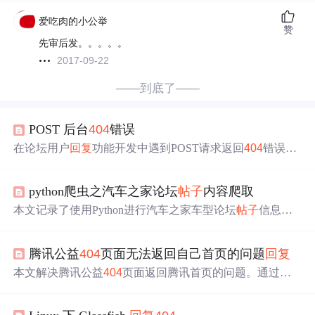
爱吃肉的小公举
赞
先审后发。。。。。
2017-09-22
——到底了——
POST 后台
404
错误
在论坛用户
回复
功能开发中遇到POST请求返回
404
错误的
问题。前端发送表单信息到后台时，发现URL无法找到。
通过在后端代码中添加@RequestBody注解，确保数据直接
python爬虫之汽车之家论坛
帖子
内容爬取
写入HTTP响应体，从而解决了
404
错误，实现了数据的正
确返回。
本文记录了使用Python进行汽车之家车型论坛
帖子
信息爬
取的过程，包括遇到的反爬虫挑战，如302跳转、代理IP、
数据异常等问题，以及如何通过正则匹配过滤内容，处理
4
腾讯公益
404
页面无法返回自己首页的问题
回复
04
链接和视频帖，最终实现数据的完整爬取并使用多进程
提高效率。
本文解决腾讯公益
404
页面返回腾讯首页的问题。通过修
改JavaScript代码中的超链接指向，实现自定义返回网站首
页的功能。