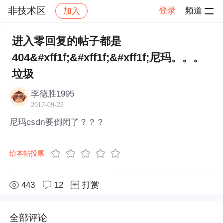
非技术区
登录
频道
加入
帖子详情
社区
非技术区
进入零回复的帖子都是
404&#xff1f;&#xff1f;&#xff1f;尼玛。。。
垃圾
李德胜1995
2017-09-22
尼玛csdn要倒闭了？？？
给本帖投票
443
12
打赏
全部评论