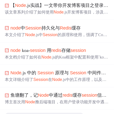
【
Node
.js实战】一文带你开发博客项目之登录（对接完毕，cookie、
该文章系列介绍了如何使用
Node
.js开发博客项目，涉及前
端、后端技术，包括
Node
.js的基础，开发博客项目的接
口，使用
Redis
存储
session
，以及实现登录功能。文章详
node
中
Session
持久化与
Redis
缓存
细讲解了从配置
Redis
，到解析和同步
session
的过程，并
提供了相关代码示例。
本文介绍了
Node
.js中
Session
的原理和使用，强调了Cooki
e在
Session
管理中的作用。探讨了
Session
的两种类型
——会话cookie和持久cookie，并讨论了HTTP协议中的Set-
node
koa-
session
用
redis
存储
session
cookie和Cookie首部字段。此外，文章提到了cookie-parser
中间件的使用。接着，文章转向
Session
的挑战，如多进
本文档介绍了如何在
Node
.js的Koa框架中配置和使用`koa-
s
程和负载均衡下的
Session
管理，并提出
Redis
作为
Sessio
ession
2`中间件，结合
Redis
来存储
session
数据。首先，
n
持久化存储的解决方案。最后，简要介绍了
Redis
的特点
详细说明了安装过程，然后提供了`app.js`的主要配置代
和优势，以及connect-
redis
库在Express中的应用。
Node
.js 中的
Session
原理与
Session
中间件的使用
码，以及自定义`
redis
-store.js`的实现细节，以确保
session
的安全和高效管理。
本文详细介绍了
Session
在
Node
.js中的工作原理，以及如
何使用
Session
中间件来管理用户会话。内容包括
Session
的基本概念、使用原因、在
Node
.js中的配置与使用方法、
鱼塘翻了，记
Node
中通过
redis
缓存
session
信息遇到的坑
会话数据的存储方式，以及如何通过
Redis
和数据库来提
高
Session
的可靠性和性能。
博主首次用
Node
撸后端项目，在用户登录功能开发中遇到
诸多问题。使用express -
session
操作
session
缓存时获
取
不到值，后改用
redis
又出现存两个
session
等问题，还遇