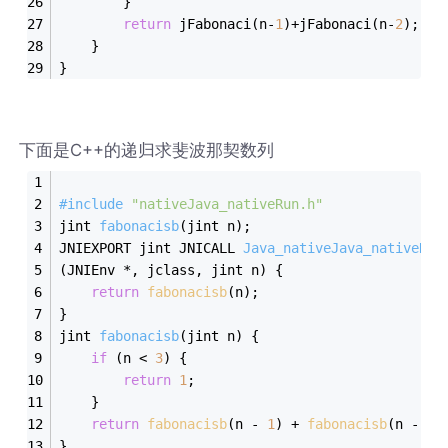
		}
return
 jFabonaci(n-
1
)+jFabonaci(n-
2
);
	}
}
下面是C++的递归求斐波那契数列
#
include
"nativeJava_nativeRun.h"
jint 
fabonacisb
(jint n)
;
JNIEXPORT jint JNICALL 
Java_nativeJava_nativeRun
(JNIEnv *, jclass, jint n)
{
return
fabonacisb
(n);
}
jint 
fabonacisb
(jint n)
{
if
 (n < 
3
) {
return
1
;
	}
return
fabonacisb
(n - 
1
) + 
fabonacisb
(n - 
2
)
}