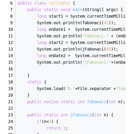
public
class
nativeRun
{
public
static
void
main
(String[] args)
{
long
 start1 = System.currentTimeMillis()
		System.out.println(fabonaci(
45
));
long
 enDate1 =  System.currentTimeMillis
		System.out.println(
"fabonaci:"
 + (enDate
long
 start2 = System.currentTimeMillis()
		System.out.println(jFabonaci(
45
));
long
 enDate2 =  System.currentTimeMillis
		System.out.println(
"jFabonaci:"
+(enDate2
	}
static
 {
		System.load(
"D:"
+File.separator +
"fabona
	}
public
native
static
int
fabonaci
(
int
 n)
;
public
static
int
jFabonaci
(
int
 n)
{
if
(n<
3
) {
return
1
;