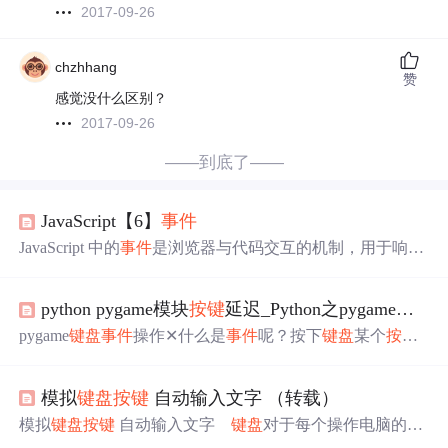
2017-09-26
chzhhang
赞
感觉没什么区别？
2017-09-26
——到底了——
JavaScript【6】
事件
JavaScript 中的
事件
是浏览器与代码交互的机制，用于响应
用户操作或页面状态变化。本文重点介绍了表单
事件
的处
理方式，包括获取/失去焦点（onfocus/onblur）、节点内容
python pygame模块
按键
延迟_Python之pygame学习
改变（onchange）、输入框内容输入（oninput）、选取元
素（onselect）以及表单提交（onsubmit）。通过示例代码
pygame
键盘
事件
操作✕什么是
事件
呢？按下
键盘
某个
按键
展示了如何为这些
事件
绑定处理函数，并演示了
事件
触发
，鼠标移动，包括点击关闭按钮都可以算是
事件
操作。 py
时的具体行为。例如，输入框在获得焦点时背景变为红
game中
事件
模块是pygame.event，官方说法是用于与
事件
色，失去焦点时变为绿色；输入内容时实时打印到控制
模拟
键盘
按键
自动输入文字 （转载）
和队列进行交互。不用学习太多，主要学习下常用即可；p
台；表单提交时根据返回值决定是否阻止提交。这些
事件
ygame.event.get从队列中获取
事件
之前我们就一直在用
事件
模拟
键盘
按键
自动输入文字
键盘
对于每个操作电脑的人
处理，那就是我们每次代码都带上的退出；forevent inpyga
员来说是最熟悉不过的了。
键盘
上的
按键
可分为两类: 按下