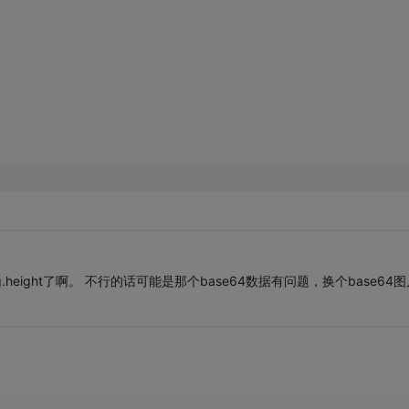
h和img.height了啊。 不行的话可能是那个base64数据有问题，换个base64