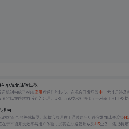
与App混合跳转拦截
递机制构成了Web
应用
间通信的核心。在混合开发场景
中
，尤其是涉及
发者难以在跳转前后介入处理。URL Link技术则提供了一种基于HTTPS
，从而允许开发者在跳转至小程序前执行参数解析、业务逻辑拦截等操作
坑指南
著提升转化路径的可控性与用户体验。本文以uniapp框架为例，深入探
eb内容融合的关键桥梁。其核心原理在于通过原生组件容器加载并渲染
H
值在于平衡开发效率与用户体验，尤其在快速复用成熟
H5
业务、集成特定