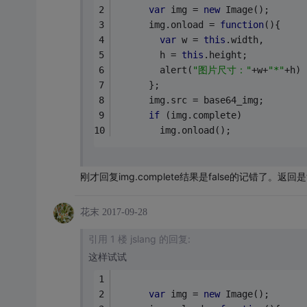
var
 img = 
new
 Image();
      img.onload = 
function
(
)
{
var
 w = 
this
.width,
        h = 
this
.height;
        alert(
"图片尺寸："
+w+
"*"
+h)
      };
      img.src = base64_img;
if
 (img.complete)
      	img.onload();
刚才回复img.complete结果是false的记错了。返回是t
花末
2017-09-28
引用 1 楼 jslang 的回复:
这样试试
var
 img = 
new
 Image();