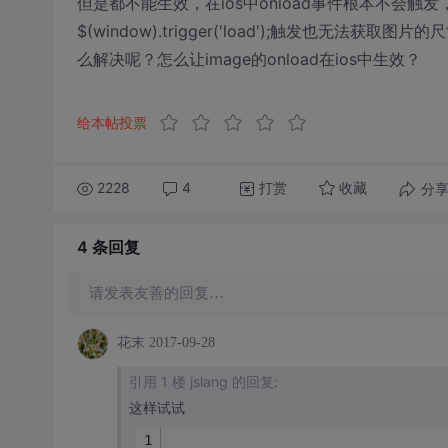
但是都不能生效，在ios中onload事件根本不会触发，就算直接用
$(window).trigger('load');触发也无法获取图
么解决呢？怎么让image的onload在ios中生效？
给本帖投票
2228
4
打赏
分
收藏
4 条
回复
请发表友善的回复…
花末
2017-09-28
引用 1 楼 jslang 的回复:
这样试试