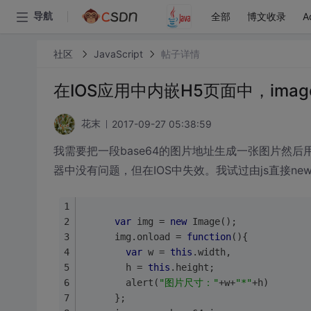
全部
博文收录
A
导航
社区
JavaScript
帖子详情
在IOS应用中内嵌H5页面中，imag
2017-09-27 05:38:59
花末
我需要把一段base64的图片地址生成一张图片然后
器中没有问题，但在IOS中失效。我试过由js直接new I
var
 img = 
new
 Image();
      img.onload = 
function
(
)
{
var
 w = 
this
.width,
        h = 
this
.height;
        alert(
"图片尺寸："
+w+
"*"
+h)
      };