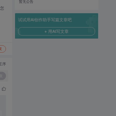
暂无公告
该怎
试试用AI创作助手写篇文章吧
+ 用AI写文章
复
正序
复