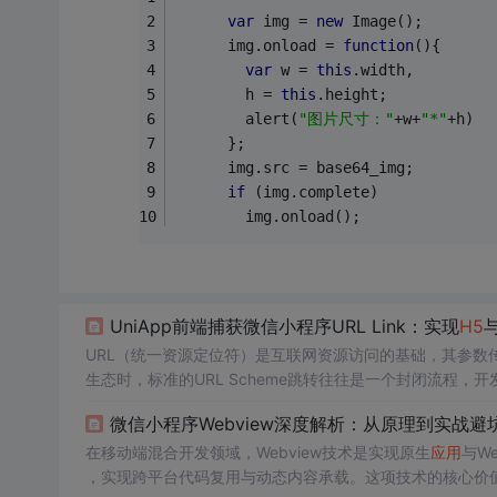
var
 img = 
new
 Image();
      img.onload = 
function
(
)
{
var
 w = 
this
.width,
        h = 
this
.height;
        alert(
"图片尺寸："
+w+
"*"
+h)
      };
      img.src = base64_img;
if
 (img.complete)
      	img.onload();
UniApp前端捕获微信小程序URL Link：实现
H5
URL（统一资源定位符）是互联网资源访问的基础，其参数传
生态时，标准的URL Scheme跳转往往是一个封闭流程，开
标准化解决方案，它本质上是一个可被前端捕获的网页链接
微信小程序Webview深度解析：从原理到实战避
一机制在社交裂变、精准营销等场景下具有重要价值，能够显
在
在移动端混合开发领域，Webview技术是实现原生
应用
与W
，实现跨平台代码复用与动态内容承载。这项技术的核心价