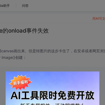
da助手
问答
用AI写
e的onload事件失效
用canvas画出来。但是转图片的这步卡住了，在安卓或者网页浏
mage()创建：