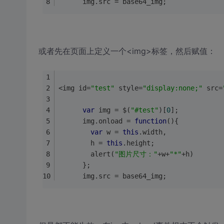
      img.src = base64_img;
或者先在页面上定义一个<img>标签，然后赋值：
<img id=
"test"
 style=
"display:none;"
 src=
var
 img = $(
"#test"
)[
0
];
      img.onload = 
function
(
)
{
var
 w = 
this
.width,
        h = 
this
.height;
        alert(
"图片尺寸："
+w+
"*"
+h)
      };
      img.src = base64_img;