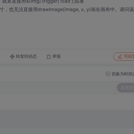
$(img).trigger('load');或者
片的尺寸，也无法直接用drawImage(image, x, y)画在画布中。请问
转发到动态
举报
享
写回
切换为时间
发表回