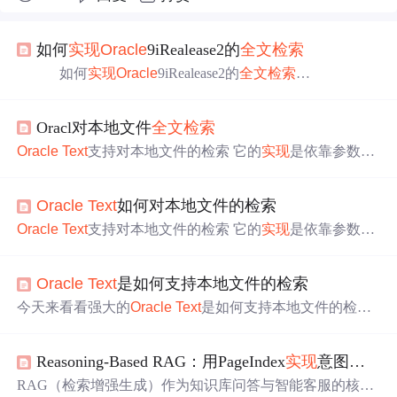
如何
实现
Oracle
9iRealease2的
全文检索
如何
实现
Oracle
9iRealease2的
全文检索
Oracl对本地文件
全文检索
Oracle
Text
支持对本地文件的检索 它的
实现
是依靠参数dat
astore和filter的组合。在数据库的文本列中只保存指向硬盘
文件的指针。建立索引的时候，
oracle
读取硬盘上的文件
Oracle
Text
如何对本地文件的检索
并且将索引存储在
oracle
数据库中。
Oracle
支持对很多格
式的文件的文本检索，包括文本文件Txt, Html文件, Word
Oracle
Text
支持对本地文件的检索 它的
实现
是依靠参数dat
文档, Excel表格, PowerPoint 的文本检索，也支持PD
astore和filter的组合。在数据库的文本列中只保存指向硬盘
文件的指针。建立索引的时候，
oracle
读取硬盘上的文件
Oracle
Text
是如何支持本地文件的检索
并且将索引存储在
oracle
数据库中。
Oracle
支持对很多格
式的文件的文本检索，包括文本文件Txt, Html文件, Word文
今天来看看强大的
Oracle
Text
是如何支持本地文件的检索
档, Excel表格, PowerPoint 的文本检索，也支持PDF（p
它的
实现
是依靠参数datastore和filter的组合，在数据库的文
本列中只保存指向 硬盘文件的指针，建立索引的时候，
Or
Reasoning-Based RAG：用PageIndex
实现
意图驱动的结构化检索
acle
读取硬盘上的文件并且将索引存储在
oracle
数据库
中。
Oracle
支持对很多格式的文件的文本检索，包括txt、h
RAG（检索增强生成）作为知识库问答与智能客服的核心