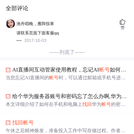
全部评论
渔舟唱晚，雁阵惊寒
赞
请联系页面下面客服qq
2017-10-03
——到底了——
AI直播间互动管家使用教程，忘记AI
帐号
如何
找回
当您忘记AI直播间的
帐号
时，可以通过邮箱或手机号进行
找回
。首先，访问
帐号
恢复页面，输入注册时绑定的联系
方式，然后按照系统发送的验证信息进行身份验证，验证
给个华为服务器账号和密码忘了怎么办啊,华为
帐号
成功后即可重置密码，完成
帐号
找回
过程。确保您的联系
方式畅通无阻，以便顺利
找回
帐号
。
本文详细介绍了如何在手机和电脑上
找回
华为
帐号
的密
码。无论是通过手机端的设置还是电脑端的华为商城，都
可以轻松完成重置流程。首先在登录界面选择
找回
密码，
找回
帐号
然后验证华为
帐号
和图片验证码，接着通过安全手机或安
全邮箱进行身份验证，最后设置新的密码。完成这些步骤
午休之后精神焕发，准备投入工作中写存储过程。作者登