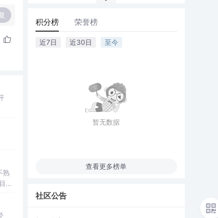
复
积分榜
荣誉榜
近7日
近30日
至今
开
暂无数据
查看更多榜单
不熟
目与
社区公告
经