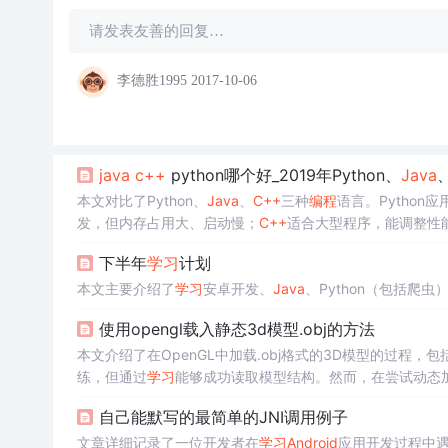
请发表友善的回复…
李德胜1995
2017-10-06
java
c++
python哪个好_2019年Python、
Java
本文对比了Python、
Java
、
C++
三种
编程
语言。Python
发，但内存占用大、启动慢；
C++
适合大型程序，能调整性
下半年
学习
计划
本文主要介绍了
学习
安卓开发、
Java
、Python（包括爬虫
使用opengl载入静态3d模型.obj的方法
本文介绍了在OpenGL中加载.obj格式的3D模型的过程
练，但通过
学习
能够成功读取模型结构。然而，在尝试动态
下学期的
Android
开发项目无关，而
Java
也尚未
学习
。
自己能默写的最简单的JNI调用例子
文章详细记录了一位开发者在
学习
Android
应用开发过程中遇