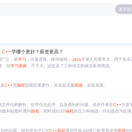
发表回
、
C++
学哪个更好？薪资更高？
应用广泛，易
学习
，但速度慢、移动端弱；
Java
开发人员需求大，用于安卓
能，但
学习
困难
、尺寸大。还提及了三种语言的就业薪资情况。
）及
C++
等
编程
技能的重要性，并鼓励克服
困难
，全面发展。
，包括文件结构解析、纹理信息处理，以及遇到的问题。虽然作者在
C++
方面
加载和贴图时遇到
困难
，同时感到3D
编程
的压力和挑战，特别是因为此项
到的问题，特别是由于C与
C++
基础
薄弱导致JNI接口配置和使用
困难
的