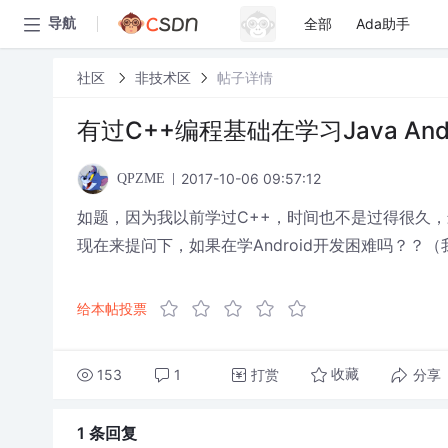
全部
Ada助手
导航
社区
非技术区
帖子详情
有过C++编程基础在学习Java And
2017-10-06 09:57:12
QPZME
如题，因为我以前学过C++，时间也不是过得很久，最
现在来提问下，如果在学Android开发困难吗？？
给本帖投票
153
1
打赏
分享
收藏
1 条
回复