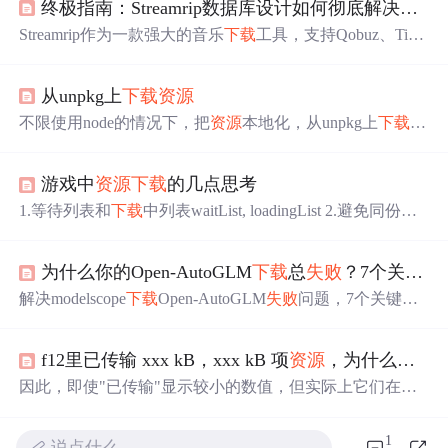
终极指南：Streamrip数据库设计如何彻底解决
重复
Streamrip作为一款强大的音乐
下载
工具，支持Qobuz、Tida
l、SoundCloud和Deezer等多个平台，其高效的数据库设计
是避免
重复
下载
和跟踪
失败
记录的核心保障。本文将深入
从unpkg上
下载
资源
解析Streamrip的数据库架构，揭示其如何通过精妙设计提
升
下载
效率和用户体验。 ## 为什么数据库设计对音乐
下载
不限使用node的情况下，把
资源
本地化，从unpkg上
下载
相
工具至关重要？ 在音乐
下载
过程中，用户经常会遇到两大
关文件，java实现，网上找的代码，改进了一下，有 import
痛点：
重复
下载
已获取的曲目浪费带宽和存储
java.io.File; import java.io.FileOutputStream; import java.io.Inpu
游戏中
资源
下载
的几点思考
tStream; import java.net.HttpURLConnection; import java.net.U
RL; import java.nio.charset.StandardCharsets; import java.util.A
1.等待列表和
下载
中列表waitList, loadingList 2.避免同份
资
源
多次加载, 缓存:a, 加载时通过url在wailtList, loadingList中
检查. 不存在于waitList中则添加. 存在于loadingList则忽略b,
为什么你的Open-AutoGLM
下载
总
失败
？7个关键排查点必须掌握
加载后以url为键, 文件为值作hashmap缓存 3.
下载
队列规模:
单线程还是多线程. 一次
下载
1个还是多个. 4.
失败
重试失...
解决modelscope
下载
Open-AutoGLM
失败
问题，7个关键排
查点帮你高效定位。涵盖网络配置、权限设置、缓存清理
等常见场景，提升
下载
成功率。方法实用，适配多种系统
f12里已传输 xxx kB，xxx kB 项
资源
，为什么不一样（存档自用）
环境，值得收藏。
因此，即使"已传输"显示较小的数值，但实际上它们在浏
览器中被解压缩后的大小可能与"项
资源
"匹配或更接近。
因此，在传输过程中，
资源
的实际大小可能会比"已传
1
说点什么…