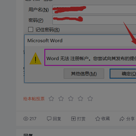
给本帖投票
217
回复
打赏
分享
收藏