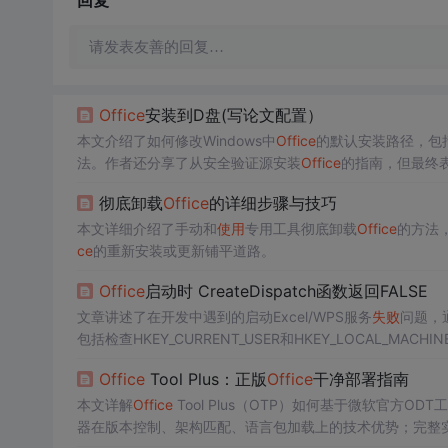
回复
请发表友善的回复…
Office
安装到D盘(写论文配置）
本文介绍了如何修改Windows中
Office
的默认安装路径，包
法。作者还分享了从安全验证源安装
Office
的指南，但最终
彻底卸载
Office
的详细步骤与技巧
本文详细介绍了手动和
使用
专用工具彻底卸载
Office
的方法
ce
的重新安装或更新铺平道路。
Office
启动时 CreateDispatch函数返回FALSE
文章讲述了在开发中遇到的启动Excel/WPS服务
失败
问题，
包括检查HKEY_CURRENT_USER和HKEY_LOCAL_MACHIN
为备选方案。
Office
Tool Plus：正版
Office
干净部署指南
本文详解
Office
Tool Plus（OTP）如何基于微软官方OD
器在版本控制、架构匹配、语言包加载上的技术优势；完整实