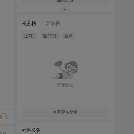
积分榜
荣誉榜
近7日
近30日
至今
暂无数据
查看更多榜单
复
社区公告