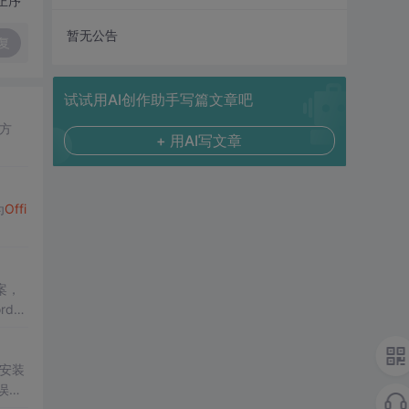
正序
暂无公告
复
试试用AI创作助手写篇文章吧
的方
+ 用AI写文章
为
Offi
案，
rd作
安装
误