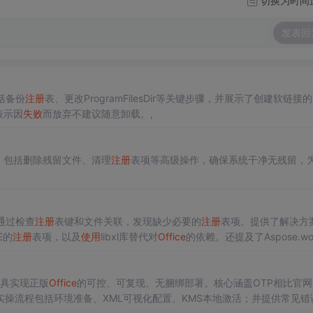
切换为时间
发表回
括备份
注册
表、更改ProgramFilesDir等关键步骤，并展示了创建软链接
表示因
失败
而放弃不建议随意卸载。,
，包括删除残留文件、清理
注册
表项等高级操作，确保系统干净无残留，
通过检查
注册
表键和文件关联，发现缺少必要的
注册
表项。提供了解决方
E的
注册
表项，以及
使用
libxl库替代对
Office
的依赖。还提及了Aspose.wo
T工具实现正版
Office
的可控、可复现、无捆绑部署。核心涵盖OTP相比官网
操流程包括环境准备、XML可视化配置、KMS本地激活；并提供常见错