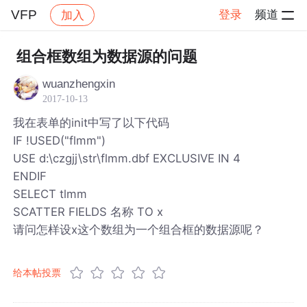
VFP
登录
频道
加入
帖子详情
社区
VFP
组合框数组为数据源的问题
wuanzhengxin
2017-10-13
我在表单的init中写了以下代码
IF !USED("flmm")
USE d:\czgjj\str\flmm.dbf EXCLUSIVE IN 4
ENDIF
SELECT tlmm
SCATTER FIELDS 名称 TO x
请问怎样设x这个数组为一个组合框的数据源呢？
给本帖投票