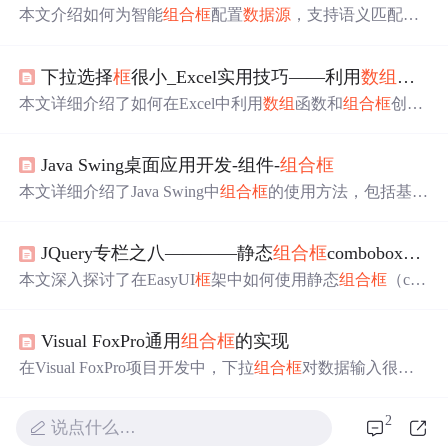
本文介绍如何为智能
组合
框
配置
数据源
，支持语义匹配与
自动推荐。涵盖Blazor及MVC/Razor Pages项目的集成方
式，包含API端点设置、本地嵌入服务配置、向量存储优
下拉选择
框
很小_Excel实用技巧——利用
数组
函数
化等内容，并提供常见
问题
解决方案。
本文详细介绍了如何在Excel中利用
数组
函数和
组合
框
创建
动态图表。通过新建工作表，设置
数据源
，插入
组合
框
并
配置控件格式，使用OFFSET公式生成动态数据区域，最
Java Swing桌面应用开发-组件-
组合
框
后插入并编辑图表，实现图表内容随
组合
框
选择变化的效
果。步骤清晰，适合Excel初学者和爱好者提升技能。
本文详细介绍了Java Swing中
组合
框
的使用方法，包括基本
的
组合
框
创建、
数据源
设置，以及通过DefaultComboBoxM
odel进行数据绑定。进一步探讨了如何实现
组合
框
的联动
JQuery专栏之八————静态
组合
框
combobox控件及其事件和初值的设置。
效果，例如省市二级联动，并提供了优化后的代码示例，
展示了如何使用List集合来简化多级联动的实现。
本文深入探讨了在EasyUI
框
架中如何使用静态
组合
框
（co
mbobox）控件，包括
数据源
定义、属性设置、事件处理及
初值设定。特别介绍了JSON格式
数据源
的创建，控件属性
Visual FoxPro通用
组合
框
的实现
如valueField和textField的配置，以及onSelect和onChange事
件的运用。
在Visual FoxPro项目开发中，下拉
组合
框
对数据输入很重
要。但传统建立
组合
框
的方法麻烦，可通过创建通用
组合
框
类解决。文中介绍了创建通用
组合
框
类的方法、设置临
2
说点什么…
时表释放事件，还说明了通用
组合
框
在不同版本中的应用