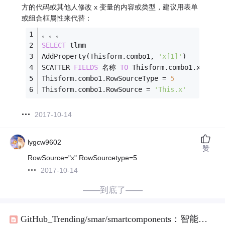
方的代码或其他人修改 x 变量的内容或类型，建议用表单
或组合框属性来代替：
。。。
SELECT
 tlmm
AddProperty(Thisform.
combo1
, 
'
x
[1]'
)
SCATTER 
FIELDS
 名称 
TO
Thisform
.
combo1.x
Thisform
.
combo1.RowSourceType = 
5
Thisform
.
combo1.RowSource = 
'
This
.
x'
2017-10-14
lygcw9602
赞
RowSource="x" RowSourcetype=5
2017-10-14
——到底了——
GitHub_Trending/smar/smartcomponents：智能
组合