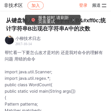
非技术区
登录
频道
加入
帖子详情
社区
非技术区
服务超时,请刷新
从键盘输入字符串A和字符串B&#xff0c;统
页面重试
计字符串B出现在字符串A中的次数
小柳技术日志
2017-10-14
帮忙看一下要怎么改才是对的 还是我对命令的理解有
问题 用错的命令
import java.util.Scanner;
import java.util.regex.*;
public class WordCount{
public static void main(String args[])
{
Pattern patterna;
Matcher matcherb;