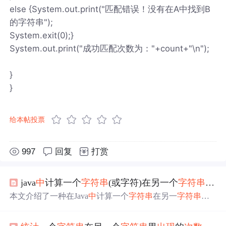
else {System.out.print("匹配错误！没有在A中找到B
的字符串");
System.exit(0);}
System.out.print("成功匹配次数为："+count+"\n");
}
}
给本帖投票
997
回复
打赏
java
中
计算一个
字符串
(或字符)在另一个
字符串
中
出
本文介绍了一种在Java
中
计算一个
字符串
在另一
字符串
中
出现
次数
的方法。通过遍历长
字符串
并检查短
字符串
是否
匹配的方式实现，适用于基本
字符串
操作场景。