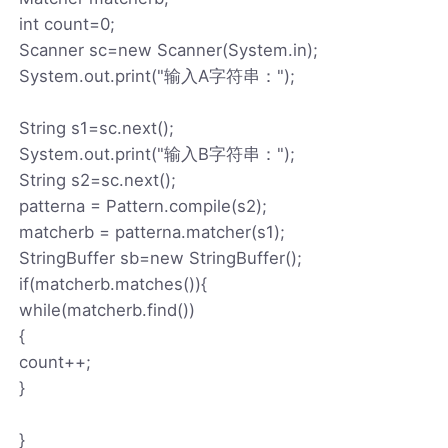
int count=0;
Scanner sc=new Scanner(System.in);
System.out.print("输入A字符串：");
String s1=sc.next();
System.out.print("输入B字符串：");
String s2=sc.next();
patterna = Pattern.compile(s2);
matcherb = patterna.matcher(s1);
StringBuffer sb=new StringBuffer();
if(matcherb.matches()){
while(matcherb.find())
{
count++;
}
}