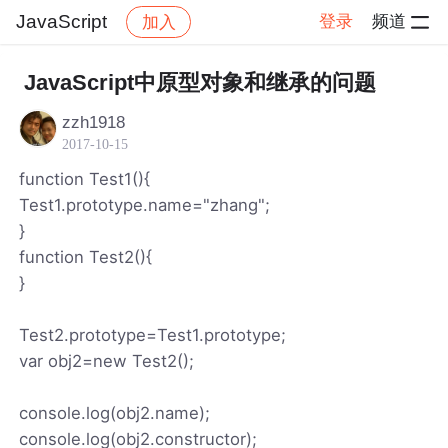
JavaScript
登录
频道
加入
帖子详情
社区
JavaScript
JavaScript中原型对象和继承的问题
zzh1918
2017-10-15
function Test1(){
Test1.prototype.name="zhang";
}
function Test2(){
}
Test2.prototype=Test1.prototype;
var obj2=new Test2();
console.log(obj2.name);
console.log(obj2.constructor);