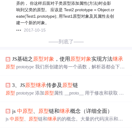
弄的， 你这样后面对子类原型添加属性(方法)时会影
响到父类的原型。 应该是 Test2.prototype = Object.cr
eate(Test1.prototype); 用Test1原型对象及其属性去创
建一个新的对象。
2017-10-15
——到底了——
JS基础之
原型
对象
，使用
原型
对象
实现方法
继承
原型
prototype 我们所创建的每一个函数，解析器都会下个
函数
中
添加一个属性prototype。每一个函数都有自己唯一
的prototype 如果函数作为普通函数被调用，prototype没有
3、JS
原型
继承
传参及
原型
链
任何作用 如果作为构造函数被调用，每一个创建的实例都
会有一个__proto__ 隐含属性，这个属性指向这个函数的
原
原型
prototype 添加
原型
属性 __proto__ 用于修改和获取
原
型
对象
原型
对象
相当于一个公共区域，所有同意一个类的
型
属性 __proto__和prototype的区别 //
原型
function Person()
实例都可以访问这个
原型
对象
，因此可以把这些实例的共
{ } Person.prototype.name = 'Tina' Person.prototype.age = 26 P
有内容放到
原型
对象
中
。 语法：MyClass.prototype.（属
js
中
原型
、
原型
链和
继承
概念（详细全面）
erson.prototype.action = function(){ return th...
性、方法） = 具体属性或
js
中
原型
、
原型
链和
继承
的的概念。大量的代码演示和个
人思考。