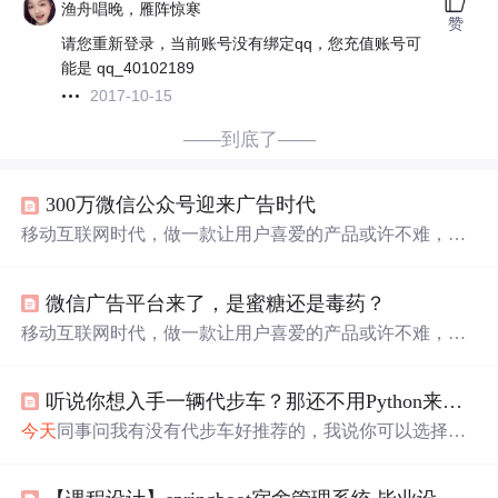
渔舟唱晚，雁阵惊寒
赞
请您重新登录，当前账号没有绑定qq，您充值账号可
能是 qq_40102189
2017-10-15
——到底了——
300万微信公众号迎来广告时代
移动互联网时代，做一款让用户喜爱的产品或许不难，但
要做一款即让用户喜爱、又能赚钱的产品却很难。这一
点，相信作为微信之父的张小龙正越来越深刻的感同身
微信广告平台来了，是蜜糖还是毒药？
受。 7月7日，微信官方对外宣布，正式联合广点通推出微
信公众号广告投放公测服务。微信公众号可以通过微信提
移动互联网时代，做一款让用户喜爱的产品或许不难，但
供的广告平台对外发布各种广告，或者把自己的粉丝当做
要做一款即让用户喜爱、又能赚钱的产品却很难。这一
读者接收别人的广告投放。 300万微信公众号迎来广告时
点，相信作为微信之父的张小龙正越来越深刻的感同身
代 微信此次推出
听说你想入手一辆代步车？那还不用Python来做一下攻略？爬取某站
受。 7月7日，微信官方对外宣布，正式联合广点通推出微
信公众号广告投放公测服务。微信公众号可以通过微信提
今天
同事问我有没有代步车好推荐的，我说你可以选择自
供的广告平台对外发布各种广告，或者把自己的粉丝当做
己喜欢的，别刷太多的视频，没啥用，到时候更加难以选
读者接收别人的广告投放。 300万微信公众号迎来广告时
择！废话不多说，
今天
的爬虫案例也是这位同事给我的一
代 微信此次推出的服务分为两类：一类是投