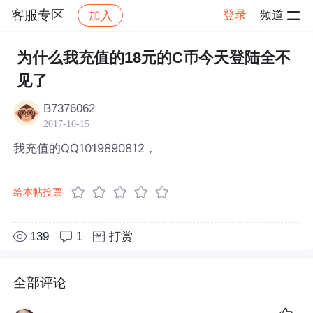
客服专区
登录
频道
加入
帖子详情
社区
客服专区
为什么我充值的18元的C币今天登陆全不
见了
B7376062
2017-10-15
我充值的QQ1019890812，
给本帖投票
139
1
打赏
全部评论