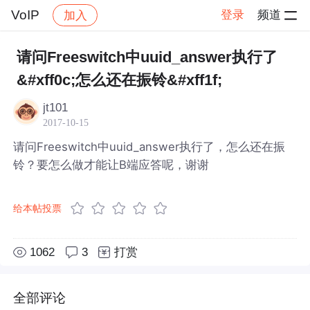
VoIP
登录
频道
加入
帖子详情
社区
VoIP
请问Freeswitch中uuid_answer执行了
&#xff0c;怎么还在振铃&#xff1f;
jt101
2017-10-15
请问Freeswitch中uuid_answer执行了，怎么还在振
铃？要怎么做才能让B端应答呢，谢谢
给本帖投票
1062
3
打赏
全部评论