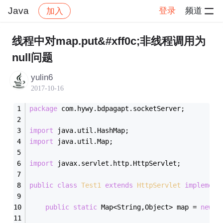
Java
登录
频道
加入
帖子详情
社区
Java
线程中对map.put&#xff0c;非线程调用为
null问题
yulin6
2017-10-16
package
 com.hywy.bdpagapt.socketServer;
import
 java.util.HashMap;
import
 java.util.Map;
import
 javax.servlet.http.HttpServlet;
public
class
Test1
extends
HttpServlet
implement
public
static
 Map<String,Object> map = 
new
 H