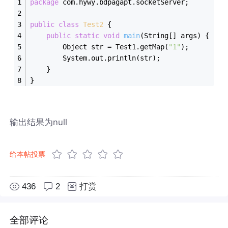
package
 com.hywy.bdpagapt.socketServer;
public
class
Test2
{
public
static
void
main
(String[] args)
{
		Object str = Test1.getMap(
"1"
);
		System.out.println(str);
	}
}
输出结果为null
给本帖投票
436
2
打赏
全部评论