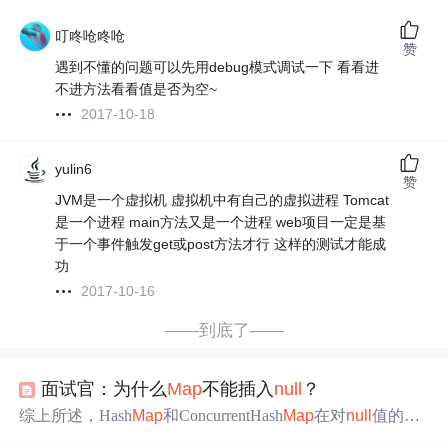
叮咚呛咚呛
赞
遇到不懂的问题可以先用debug模式调试一下 看看进
不进方法看看值是否为空~
2017-10-18
yulin6
赞
JVM是一个虚拟机 虚拟机中有自己的虚拟进程 Tomcat
是一个进程 main方法又是一个进程 web项目一定是基
于一个事件触发get或post方法才行 这样的测试才能成
功
2017-10-16
——到底了——
面试官：为什么
Map
不能插入
null
？
综上所述，Hash
Map
和ConcurrentHash
Map
在对
null
值的处
理、
线程
安全性、性能等方面存在显著的区别。Hash
Map