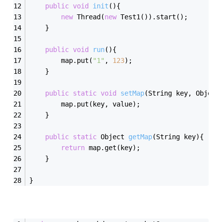
public
void
init
()
{
new
 Thread(
new
 Test1()).start();
	}
public
void
run
()
{
		map.put(
"1"
, 
123
);
	}
public
static
void
setMap
(String key, Object
		map.put(key, value);
	}
public
static
 Object 
getMap
(String key)
{
return
 map.get(key);
	}
}