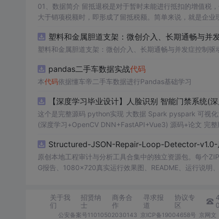
01、数据简介 留抵退税是对于暂时未能进行抵扣的增值税，但将来可以抵扣的“进项”增值税进行提前退还。这种情况通常出现在进项税额
大于销项税额时，即形成了留抵税额。简单来说，就是企业现在还不能抵
收政策优惠措施，旨在减轻企业税收负担、促进经济发展。企业应充分了解并
塑料和金属胆道支架：微创介入、长期通畅与并发症
数据年份：2013-2021年 02、相关数据 证券
代码
、证券简
塑料和金属胆道支架：微创介入、长期通畅与并发症控制驱
pandas二手车数据实战
代码
本
代码
依据懂车帝二手车数据进行Pandas基础学习
【深度学习毕业设计】人脸识别 智能门禁系统(深度学习+
这个是完整源码 python实现 大数据 Spark pyspark 可
(深度学习+OpenCV DNN+FastAPI+Vue3) 源码+
键盘和门禁钥匙在企事业单位中广泛使用，但存在卡片易丢
Structured-JSON-Repair-Loop-Detector-v
场景中，卡片补办成本高，权限变更往往滞后，管理方难以及
别技术快速落地，人脸识别因采集成本低、通行体验好、可
原创本地工程审计与分析工具合集中的独立资源包。每个ZIP
景中，门禁系统不仅要完成“开门”，还要完成“管人、管设
G报告、1080×720真实运行效果图、README、运行说明、功
身份核验、权限策略和安全事件处理统一到同一平台，提升
m test验证算法，执行npm run report生成报
与安全审计；对通行者而言，非接触式识别减少了掏卡刷卡
源码、Logo、官方截图、论文、生产日志或其他受限素材
关于我
招贤纳
商务合
寻求报
协议专
路线明确、可演示可扩展的带人脸识别智能门禁系统，具有明确的工程
们
士
作
道
区
为识别技术路线，结合 Python、FastAPI 与 Vue
公安备案号11010502030143
京ICP备19004658号
京网文〔