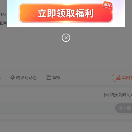
thIsLegal(parent));
n漏洞！！
转发到动态
举报
享
写回
切换为时间
发表回