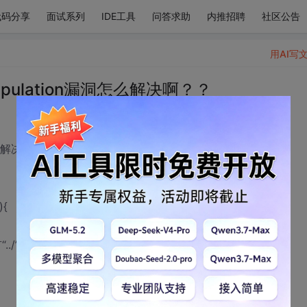
代码分享
面试系列
IDE工具
问答求助
内推招聘
社区公告
用AI写
anipulation漏洞怎么解决啊？？
洞怎么解决啊？？
){
或“..\\”");