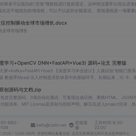
扣的增值税，可以予以提前全额退还。 留抵退税是一项重要的税
合理利用这一政策优惠措施。 数据名称：留抵退税相关数据
控制驱动全球市场增长.docx
称、会计期间、上市日期、行业
代码
、行业名称、post、treat、treat*po
动全球市场增长
OpenCV DNN+FastAPI+Vue3) 源码+论文 完整版
视化大屏+Kafka+FastAPI+Vue3 【深度学习毕业设计】人脸识别 智能门禁
论文 完整版 数据库Mysql 出入控制是安防体系中的基础环节。长期以来，IC 卡、
失、密码易泄露、冒用难追溯等问题。尤其在人员流动性较高的园区与写
1.0-原创源码与文档.zip
时掌握“谁在何时从何处进出”的完整信息。近年来，深度学习推动生物
与视频监控联动，成为智能门禁的主流方案之一。 在智慧园区和数字化办
包含完整源码、3项自动化测试、可复现合成示例、离线HTML、JSON与
备、管权限、管记录、管告警”的闭环。将人脸识别与后台管理系统结合，能
能清单、MIT License及原创与授权声明。解压后进入project目录，执
管理效率与安全水平。对组织管理者而言，系统可以支撑考勤辅助、访客
告，也可通过本地静态服务器打开网页。运行时零第三方依赖，不包含热点产品或开源
的繁琐步骤，也降低了交叉接触风险。因此，研究并实现一套结构清晰、
。适合前端开发、AI应用工程、测试审计和课程实践。
400-660-
在线客
工作时间 8:30-
意义与教学价值。 本课题选择 OpenCV DNN、YuNet 与 SFac
kefu@csdn.net
0108
服
22:00
3 完成系统开发。该方案无需依赖商业闭源 SDK，模型文件体积较小，部署门槛低
2020〕1039-165号
经营性网站备案信息
北京互联网违法和不良信息举报中心