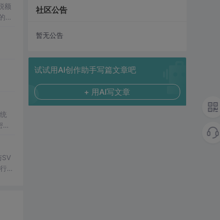
社区公告
暂无公告
st。
试试用AI创作助手写篇文章吧
+ 用AI写文章
系统
密码
字楼
特征识
公场
SV
够把
行np
管控
项目
技术
e 作
，适合