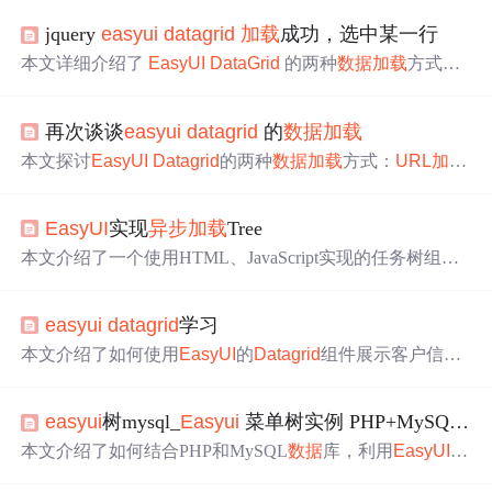
jquery
easyui
datagrid
加载
成功，选中某一行
本文详细介绍了
EasyUI
DataGrid
的两种
数据
加载
方式：
URL
加载
和本地
数据
加载
。包括如何设置
加载
事件、解决
二次
加载
问题、实现分页功能及
加载
中效果等。
再次谈谈
easyui
datagrid
的
数据
加载
本文探讨
EasyUI
Datagrid
的两种
数据
加载
方式：
URL
加载
和JS对象
加载
。详细介绍了各自的调用方式、相关方法及
注意事项，包括如何实现分页、
加载
效果及不统计总数
EasyUI
实现
异步
加载
Tree
等。
本文介绍了一个使用HTML、JavaScript实现的任务树组件
案例。该组件具备
异步
加载
子节点的功能，并通过设置节
点状态为'closed'来控制节点展开时的
加载
行为。文章展示
easyui
datagrid
学习
了前端代码配置及后端JSON
数据
构造的方法。
本文介绍了如何使用
EasyUI
的
Datagrid
组件展示客户信
息，并通过传递
参数
获取JSON
数据
。此外，还展示了如何
利用Ajax实现
数据
的
异步
加载
，包括设置请求类型、
URL
easyui
树mysql_
Easyui
菜单树实例 PHP+MySQL后台
、
数据
等。
本文介绍了如何结合PHP和MySQL
数据
库，利用
EasyUI
的
Easyui
tree组件实现动态菜单树。首先，从
数据
库获取所有