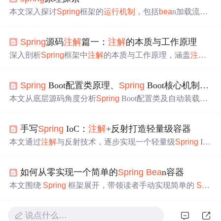
本文深入探讨
Spring
框架的
运行机制
，包括
bea
n加载流
程、依赖
注入
的两个关键阶段，以及JavaConfig配置
方式
。
详解如何通过ResourceLoader定位资源，
Bea
nDefinitionRea
Spring
源码
注解
篇一：
注解
的本质与工作原理
der解析
bea
n定义，
Bea
nDefinitionRegistry注册
bea
n，和Ab
stractAutowireCapable
Bea
nFactory初始化
bea
n。同时，介绍
深入剖析
Spring
框架中
注解
的本质与工作原理，涵盖
注解
了@ComponentScan、@PropertySource、@Import和@Impor
定义、元
注解
、依赖
注入
及事务管理，揭示
Spring
如何利
tResource等常用
注解
的应用。
用
注解
简化配置。
Spring
Boot配置类原理、
Spring
Boot核心机制理解，以及实现自动装置的底层原理
本文从底层源码角度分析
Spring
Boot配置类及自动装载原
理。介绍了配置类实现自动装载，如@Configuration
注解
完
成
bea
n
注入
、@ConfigurationProperties
注解
赋值。还阐述了
手写
Spring
IoC：
注解
+反射打造轻量级容器
Spring
Boot核心机制自动装配，涉及@
Spring
BootConfigur
ation、@EnableAutoConfiguration、@ComponentScan
注解
本文通过
注解
与反射技术，逐步实现一个轻量级
Spring
Io
，总结了组件
注入
方式
。
C容器，涵盖包扫描、
Bea
n定义注册、依赖
注入
及生命周
期管理等关键流程，帮助读者深入理解
Spring
底层
运行机
如何从零实现一个简单的
Spring
Bea
n容器
制
与设计思想。
本文围绕
Spring
框架展开，带领读者手动实现简单的
Spri
ng
Bea
n 容器。涉及容器接口和实现、
Bea
n 的定义和注
册、依赖
注入
及生命周期管理等方面，虽不具备
Spring
完
说点什么…
整功能，但能帮助开发者深入理解其内部
运行机制
，对开