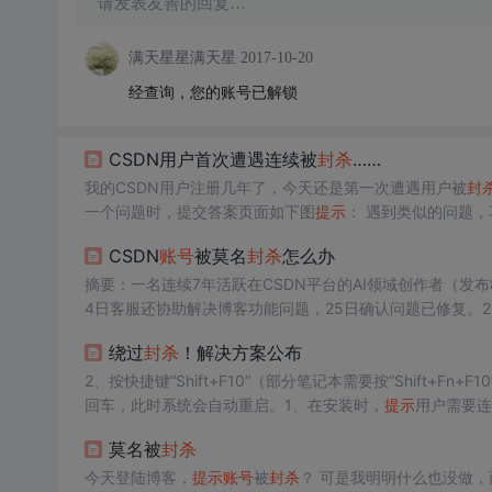
请发表友善的回复…
满天星星满天星
2017-10-20
经查询，您的账号已解锁
CSDN用户首次遭遇连续被
封杀
……
我的CSDN用户注册几年了，今天还是第一次遭遇用户被
封
一个问题时，提交答案页面如下图
提示
管理员解封后，我又回答刚刚出问题的那个问题，提交相同的内容，结果
CSDN
账号
被莫名
封杀
怎么办
上图片
摘要：一名连续7年活跃在CSDN平台的AI领域创作者（发布
4日客服还协助解决博客功能问题，25日确认问题已修复。2
禁合规
账号
的行为，强调自己从未违规，并对处理效率表示
绕过
封杀
！解决方案公布
9字）
2、按快捷键“Shift+F10”（部分笔记本需要按“Shift+Fn
回车，此时系统会自动重启。1、在安装时，
提示
用户需要连
软
账号
登录。)的优化版系统，经过优化处理，安装时都不
莫名被
封杀
骤。，以前绕过这步的几个方法已经不能用了，如果没有微
今天登陆博客，
提示
账号
被
封杀
？ 可是我明明什么也没做