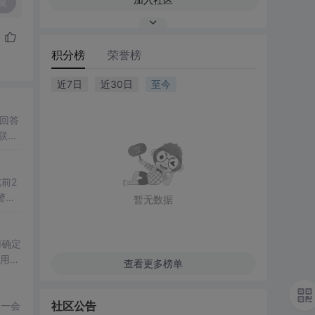
复
积分榜
荣誉榜
近7日
近30日
至今
回答
联系
此前2
警封
暂无数据
14
d确定
使用微
查看更多榜单
社区公告
不一会