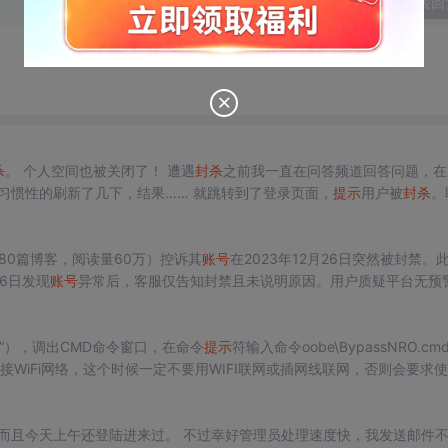
发表回
杀
。 个人空间也被关闭了！ 遭遇
封杀
之前我一直在问答频道回答问题，在
： 遇到类似的问题，习惯性的刷新了几下，结果…… 就跳转到了登录页面，
提示
用户被
封杀
。
又被封了。确定是以下内容导致的问题： 直接贴XML不行，还是
80篇博客，阅读量60万）控诉其
账号
在2023年12月26日突然被封禁。
6日发现
账号
异常后，客服仅告知封禁且未说明原因。用户质疑平台无预
不满，要求合理解释。目前问题仍未解决，用户深感劳动成果未受尊重。（
+F10”），调出CMD命令窗口，在命令
提示
符输入命令oobe\BypassNRO.cm
接WiFi网络，这个时候一定不要用WIFI联网或插网线联网，否则会要求
需要这一步骤即可一键安装，但如果是官方原版系统的都必须要经过这一步
软
账号
必须要注册一个。5、下一步我们直接点击“
，而且今天上午还登陆进来过。 不过幸好管理员处理速度快，我发送邮件