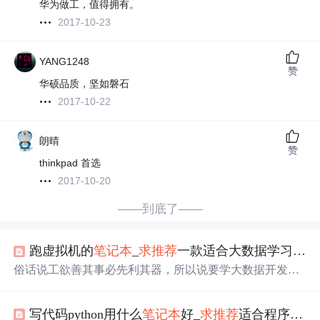
华为做工，值得拥有。
2017-10-23
YANG1248
赞
华硕品质，坚如磐石
2017-10-22
朗晴
赞
thinkpad 首选
2017-10-20
——到底了——
跑虚拟机的
笔记本
_
求
推荐
一款适合大数据学习的
笔
俗话说工欲善其事必先利其器，所以说要学大数据开发首
先要搞一台功能完善的
笔记本
电脑，其实对于电脑的选择
没有想象中的那么难，学习阶段：i5以上处理器，内存在8
写代码python用什么
笔记本
好_
求
推荐
适合程序员用的
~16g，外加上外加固态硬盘就可以，基本上现在主流的
笔