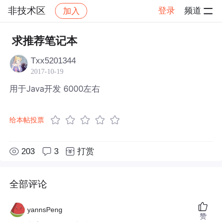
非技术区
登录
频道
加入
帖子详情
社区
非技术区
求推荐笔记本
Txx5201344
2017-10-19
用于Java开发 6000左右
给本帖投票
203
3
打赏
全部评论
yannsPeng
赞