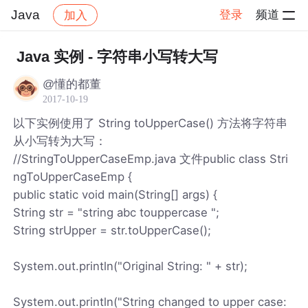
Java
登录
频道
加入
帖子详情
社区
Java
Java 实例 - 字符串小写转大写
@懂的都董
2017-10-19
以下实例使用了 String toUpperCase() 方法将字符串
从小写转为大写：
//StringToUpperCaseEmp.java 文件public class Stri
ngToUpperCaseEmp {
public static void main(String[] args) {
String str = "string abc touppercase ";
String strUpper = str.toUpperCase();
System.out.println("Original String: " + str);
System.out.println("String changed to upper case: