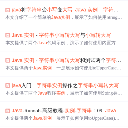
java
将
字符串
变
小写
变
大写
_
Java
实例
–
字符串
小
本文介绍了一个简单的
Java
实例
，展示了如何使用String类
的toUpperCase()方法将
字符串
从全部
小写
转
换为全部
大写
。
Java
实例
-
字符串
小写
转
大写
与
小写
转
大写
本文提供了两个
Java
代码示例，演示了如何使用内置方法
将
字符串
从一种大
小写
转
换为另一种。第一个示例展示了
如何将
小写
字母的
字符串
转
换为
大写
，而第二个示例则相
Java
实例
-
字符串
小写
转
大写
和测试两个
字符串
区
反，将
大写
字母的
字符串
转
换为
小写
。
本文提供两个
Java
实例
，一是展示如何使用toUpperCase()
方法将
字符串
转
换成全
大写
形式；二是介绍如何利用region
Matches()方法测试两个
字符串
指定区域是否相同，包括区
java
入门---
字符串
实例
操作之
字符串
小写
转
大写
分及忽略大
小写
的对比。
本文提供了两个
Java
程序
实例
，展示了如何使用String类的
toUpperCase()方法将
字符串
从全部
小写
转
换为
大写
，以及
如何使用toLowerCase()方法将
字符串
从全部
大写
转
换为
小
Java
-Runoob-高级教程-
实例
-
字符串
：09.
Java
实例
写
。
本文提供两个
Java
实例
，展示了如何使用toUpperCase()和t
oLowerCase()方法将
字符串
从一种大
小写
形式
转
换到另一