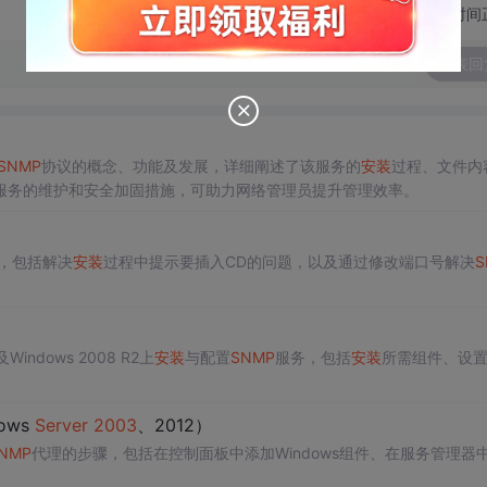
切换为时间
发表回
SNMP
协议的概念、功能及发展，详细阐述了该服务的
安装
过程、文件内
服务的维护和安全加固措施，可助力网络管理员提升管理效率。
，包括解决
安装
过程中提示要插入CD的问题，以及通过修改端口号解决
S
及Windows 2008 R2上
安装
与配置
SNMP
服务，包括
安装
所需组件、设
ows
Server
2003
、2012）
NMP
代理的步骤，包括在控制面板中添加Windows组件、在服务管理器
。