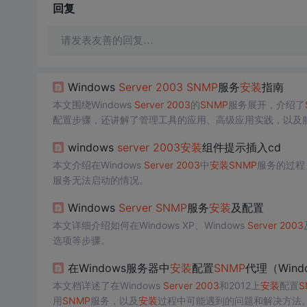
回复
请发表友善的回复…
Windows
Server
2003
SNMP
服务
安装
指南
本文围绕Windows
Server
2003
的
SNMP
服务展开，介绍了
配置步骤，还讲解了管理工具的应用、高级应用实践，以及
windows
server
2003
安装
组件提示插入cd
本文介绍在Windows
Server
2003
中
安装
SNMP
服务的过程
服务无法启动的情况。
Windows
Server
SNMP
服务
安装
及配置
本文详细介绍如何在Windows XP、Windows
Server
2003
选项等步骤。
在Windows服务器中
安装
配置
SNMP
代理（Wind
本文档详述了在Windows
Server
2003
和2012上
安装
配置
S
用
SNMP
服务，以及
安装
过程中可能遇到的问题和解决方法