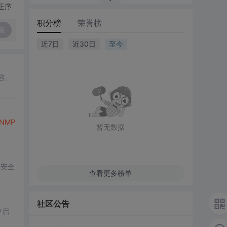
正序
积分榜
荣誉榜
复
近7日
近30日
至今
容、
NMP
暂无数据
置安全
查看更多榜单
社区公告
中启