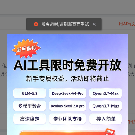
用AI写
服务超时,请刷新页面重试
的服务，但是提示需要插入安装光盘，后来到各个网站去找，暂时找到
道具体的文件应该在哪？又不想直接拷贝几百M的安装文件？求大
转发到动态
举报
写回