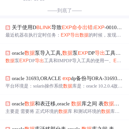
——到底了——
关于使用D
BLINK
导致
EXP
命令
出错
:
EXP
-00106:
数
最近机器在执行定时任务：
EXP
导出
数据
的时候，发现无
法
导出
，并报错误：
EXP
-00106:
数据
库链接口令无效。奇
怪的是有的用户可以
导出
，用的用户不可以
导出
。修改环
oracle
数据
泵导入工具,
数据
泵
EXP
DP
导出
工具和IMPDP导入工具的使用
境变量默认为64位后，发现无效。检查最近对
数据
库执行
的操作后，查到有同事对oracle服务器与本机做了D
BLINK
数据
泵
EXP
DP
导出
工具和IMPDP导入工具的使用一、
EXP
。原来就是这个原因导致的。
删除
d
blink
后，重新执行
exp
DP和IMPDP使用说明Oracle Database 10g引入了最新的
数
命令
，成功
导出
。 转载于:ht...
据
泵(Data Dump)技术，
数据
泵
导出
导入(
EXP
DP和IMPDP)
oracle 31693,ORACLE
exp
dp备份与ORA-31693、ORA-02354、ORA-02149
的作用1)实现逻辑备份和逻辑恢复。2)在
数据
库用户之间
移动对象。3)在
数据
库之间移动对象。4)实现表空间搬
平台环境是：solaris操作系统
数据
库是：oracle 10.2.0.4故障
移。二、
数据
泵
导出
导入与传统
导出
导入的区别在10g之
现象：2015年10月份以来，一综合网管
数据
库频频报出OR
前，传统的
导出
和导入分别使用
EXP
...
A-31693、ORA-02354、ORA-02149错误，具体报错信息如
oracle
数据
和表迁移,oracle
数据
库之间 表
数据
的 迁
下所示：. .
导出
了 "SSMS"."CHECKWHITELIST" 5.882 K
B 1 行ORA-31693: 表
数据
对象 "SSM...
主要是 需要将 正式环境的
数据
库 和测试环境的
数据
库的
表
数据
同步一下，方便测试。 这样的效果， 可以使用
数
据
库的 备份 ，
exp
imp 等其他的方式， 可是这样的方