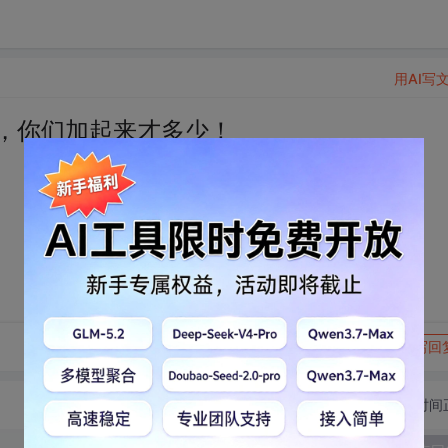
用AI写
呢，你们加起来才多少！
转发到动态
举报
写回
切换为时间