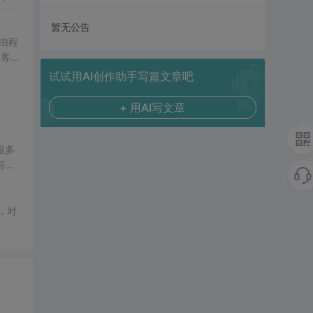
投入
暂无公告
个由程
黑客们
试试用AI创作助手写篇文章吧
+ 用AI写文章
很多
何以
者演
，对