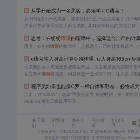
是是在于它的模式，也就是典型的多层级利益关系绑定，这
从零开始成为一名黑客，必须学习C语言！
的钱越多，得到的代
币
奖...
从0开始成为一名黑客，需要经历什么 什么是黑客？ 几十年前
序设计专家和网络名人所组成的, 具有分享特点的文化社群。 这种文
发明出了现在使用的 UNIX 操作系统。黑客们使 Usenet 运
思考：在纷纷
嚷嚷
的喧哗中，选择适合自己的计算机
思考：在纷纷
嚷嚷
的喧哗中，选择适合自己的计算机语言 （**
c语言输入身高计算标准体重_女人身高165cm标
大多数的女人把减肥当成终生事业，这主要是因为减肥非常
女性整天
嚷嚷
着减肥，但是体重一直没有下降。让人更可恨
堪。女人身高165cm标准体重是多少？若已达标，不用天天
程序员如果也能像C罗一样自律和勤奋，必将成为
艺行业的人来说，如果能够把...
点击上方“CSDN”，选择“置顶公众号”关键时刻，第一时间
Android 框架层级应用层开...
关于我
招贤纳
商务合
寻求报
协议专
们
士
作
道
区
公安备案号11010502030143
京ICP备19004658号
京网文〔
家长监护
网络110报警服务
中国互联网举报中心
Chro