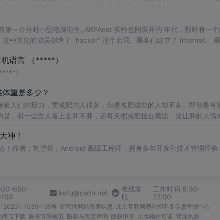
种模式能够让消息迅速蔓延很多朋友圈，就如同病毒一样。邀请参与的人
第一台分时小型电脑诞生, ARPAnet 实验也刚展开的 年代，那时有一
化的成员创造了 “hacker” 这个名词。黑客们建立了 Internet。 
作
起来
， 黑客们让 WWW 运转
起来
。如果你是这个...
语言 （*****）
***）
准体重是多少？
考验人们的毅力，要减肥的人很多，但是减肥成功的人却不多。即便是有
的是，有一些女人看上去并不胖，还每天把减肥挂在嘴边，这让胖的人情
嚷嚷
着减肥了其实正常的审美并不是女人越瘦越好，对于不是从事模特或
大神！
送达！作者：刘望舒，Android 高级工程师，拥有多年开发和技术管理经验
400-660-
在线客
工作时间 8:30-
kefu@csdn.net
0108
服
22:00
2020〕1039-165号
经营性网站备案信息
北京互联网违法和不良信息举报中心
me商店下载
账号管理规范
版权与免责声明
版权申诉
出版物许可证
营业执照