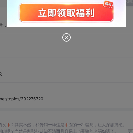
发表回
常，请及时联系
管理员
，以便查询解决
么
topics/392275720
的发
币
？其实不然，和传销一样这是
币
圈的一种骗局，让人深恶痛绝。 传
呢？当然是割那些认知不清而且容易上当受骗的老弱妇孺了。 更可怕