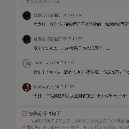
请发表友善的回复…
娃都会打酱油了
2017-10-24
大家好！版主获得的C币是不会清零的，如您的C币异
娃都会打酱油了
2017-10-23
我少了5000…… 3w多那是多久没用了……
threenewbee
2017-10-23
我少了3000多，还有人少了3万多呢。你这点不算什
体验沟通员
2017-10-23
您好，下载频道积分规近期有变更：http://bbs.csdn.net/
怎样分辨传销
币
传销我们听了多了去了，传销
币
又是什么鬼？传销组织
销
币
从头到尾，都在强硬的收割韭菜，让投资者割肉，怎么割肉