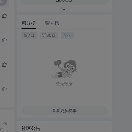
复
积分榜
荣誉榜
近7日
近30日
至今
暂无数据
查看更多榜单
社区公告