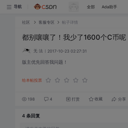
全部
Ada助手
导航
社区
客服专区
帖子详情
都别嚷嚷了！我少了1600个C币
2017-10-23 02:27:31
无·法
版主优先回答我问题！
给本帖投票
198
4
打赏
分享
收藏
4 条
回复